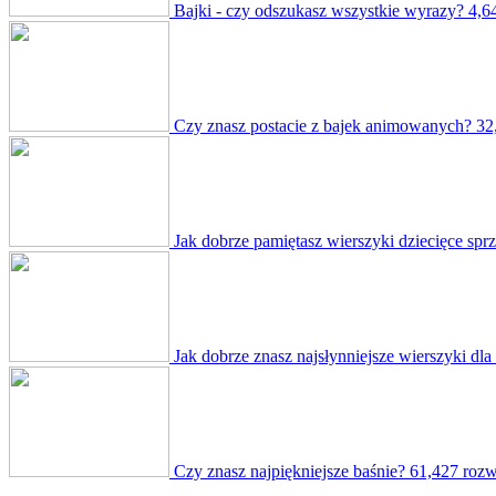
Bajki - czy odszukasz wszystkie wyrazy?
4,6
Czy znasz postacie z bajek animowanych?
32
Jak dobrze pamiętasz wierszyki dziecięce sprz
Jak dobrze znasz najsłynniejsze wierszyki dla 
Czy znasz najpiękniejsze baśnie?
61,427 rozw