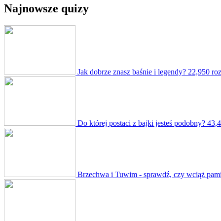
Najnowsze quizy
Jak dobrze znasz baśnie i legendy?
22,950 ro
Do której postaci z bajki jesteś podobny?
43,4
Brzechwa i Tuwim - sprawdź, czy wciąż pamięt