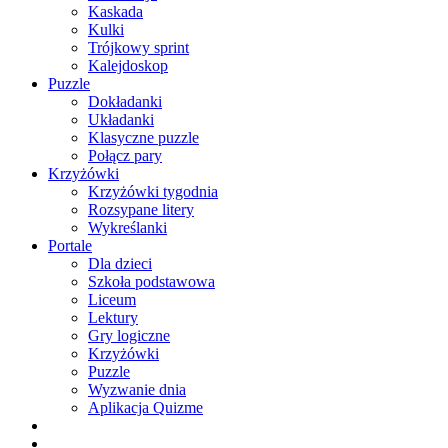
Kaskada
Kulki
Trójkowy sprint
Kalejdoskop
Puzzle
Dokładanki
Układanki
Klasyczne puzzle
Połącz pary
Krzyżówki
Krzyżówki tygodnia
Rozsypane litery
Wykreślanki
Portale
Dla dzieci
Szkoła podstawowa
Liceum
Lektury
Gry logiczne
Krzyżówki
Puzzle
Wyzwanie dnia
Aplikacja Quizme