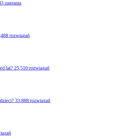
43 zagrania
,488 rozwiązań
ed lat?
25,510 rozwiązań
dzieci?
33,888 rozwiązań
iązań