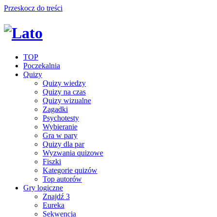
Przeskocz do treści
TOP
Poczekalnia
Quizy
Quizy wiedzy
Quizy na czas
Quizy wizualne
Zagadki
Psychotesty
Wybieranie
Gra w pary
Quizy dla par
Wyzwania quizowe
Fiszki
Kategorie quizów
Top autorów
Gry logiczne
Znajdź 3
Eureka
Sekwencja