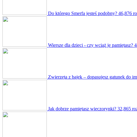
Do którego Smerfa jesteś podobny?
46,876 r
Wiersze dla dzieci - czy wciąż je pamiętasz?
4
Zwierzęta z bajek – dopasujesz gatunek do im
Jak dobrze pamiętasz wieczorynki?
32,865 ro