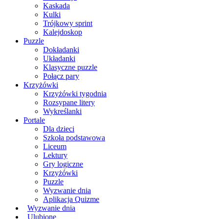
Kaskada
Kulki
Trójkowy sprint
Kalejdoskop
Puzzle
Dokładanki
Układanki
Klasyczne puzzle
Połącz pary
Krzyżówki
Krzyżówki tygodnia
Rozsypane litery
Wykreślanki
Portale
Dla dzieci
Szkoła podstawowa
Liceum
Lektury
Gry logiczne
Krzyżówki
Puzzle
Wyzwanie dnia
Aplikacja Quizme
Wyzwanie dnia
Ulubione