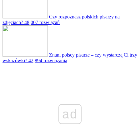
Czy rozpoznasz polskich pisarzy na
zdjęciach?
48,007 rozwiązań
Znani polscy pisarze – czy wystarczą Ci trzy
wskazówki?
42,894 rozwiązania
ad