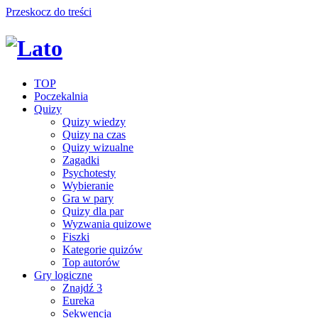
Przeskocz do treści
TOP
Poczekalnia
Quizy
Quizy wiedzy
Quizy na czas
Quizy wizualne
Zagadki
Psychotesty
Wybieranie
Gra w pary
Quizy dla par
Wyzwania quizowe
Fiszki
Kategorie quizów
Top autorów
Gry logiczne
Znajdź 3
Eureka
Sekwencja