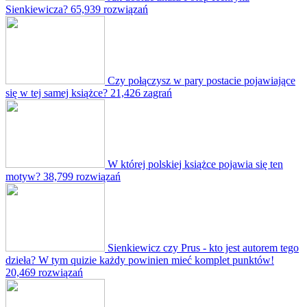
Sienkiewicza?
65,939 rozwiązań
Czy połączysz w pary postacie pojawiające
się w tej samej książce?
21,426 zagrań
W której polskiej książce pojawia się ten
motyw?
38,799 rozwiązań
Sienkiewicz czy Prus - kto jest autorem tego
dzieła? W tym quizie każdy powinien mieć komplet punktów!
20,469 rozwiązań