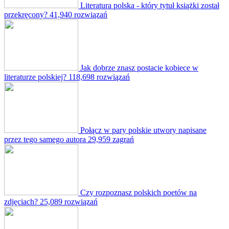
Literatura polska - który tytuł książki został
przekręcony?
41,940 rozwiązań
Jak dobrze znasz postacie kobiece w
literaturze polskiej?
118,698 rozwiązań
Połącz w pary polskie utwory napisane
przez tego samego autora
29,959 zagrań
Czy rozpoznasz polskich poetów na
zdjęciach?
25,089 rozwiązań