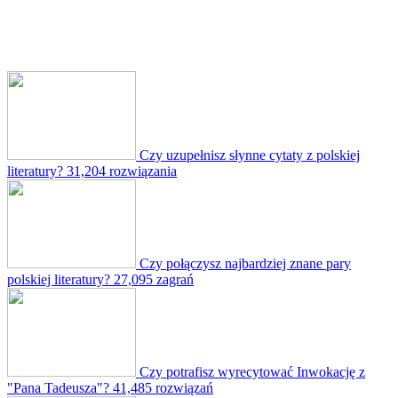
Czy uzupełnisz słynne cytaty z polskiej
literatury?
31,204 rozwiązania
Czy połączysz najbardziej znane pary
polskiej literatury?
27,095 zagrań
Czy potrafisz wyrecytować Inwokację z
"Pana Tadeusza"?
41,485 rozwiązań