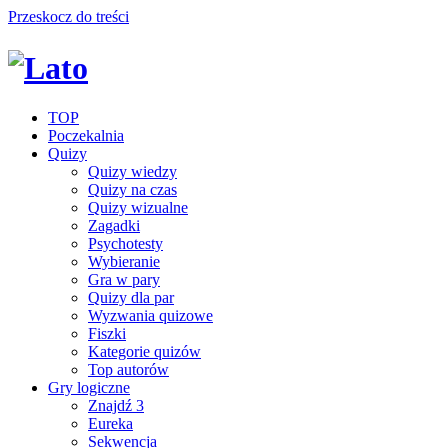
Przeskocz do treści
TOP
Poczekalnia
Quizy
Quizy wiedzy
Quizy na czas
Quizy wizualne
Zagadki
Psychotesty
Wybieranie
Gra w pary
Quizy dla par
Wyzwania quizowe
Fiszki
Kategorie quizów
Top autorów
Gry logiczne
Znajdź 3
Eureka
Sekwencja