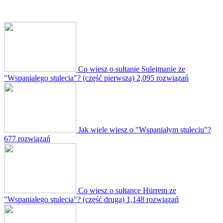
Co wiesz o sułtanie Sulejmanie ze
"Wspaniałego stulecia"? (część pierwsza)
2,095 rozwiązań
Jak wiele wiesz o "Wspaniałym stuleciu"?
677 rozwiązań
Co wiesz o sułtance Hürrem ze
"Wspaniałego stulecia"? (część druga)
1,148 rozwiązań