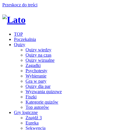
Przeskocz do treści
TOP
Poczekalnia
Quizy
Quizy wiedzy
Quizy na czas
Quizy wizualne
Zagadki
Psychotesty
Wybieranie
Gra w pary
Quizy dla par
Wyzwania quizowe
Fiszki
Kategorie quizów
Top autorów
Gry logiczne
Znajdź 3
Eureka
Sekwencja