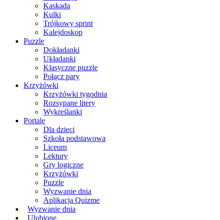
Kaskada
Kulki
Trójkowy sprint
Kalejdoskop
Puzzle
Dokładanki
Układanki
Klasyczne puzzle
Połącz pary
Krzyżówki
Krzyżówki tygodnia
Rozsypane litery
Wykreślanki
Portale
Dla dzieci
Szkoła podstawowa
Liceum
Lektury
Gry logiczne
Krzyżówki
Puzzle
Wyzwanie dnia
Aplikacja Quizme
Wyzwanie dnia
Ulubione