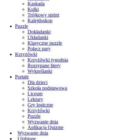
Kaskada
Kulki
Trójkowy sprint
Kalejdoskop
Puzzle
Dokładanki
Układanki
Klasyczne puzzle
Połącz pary
Krzyżówki
Krzyżówki tygodnia
Rozsypane litery
Wykreślanki
Portale
Dla dzieci
Szkoła podstawowa
Liceum
Lektury
Gry logiczne
Krzyżówki
Puzzle
Wyzwanie dnia
Aplikacja Quizme
Wyzwanie dnia
Ulubione