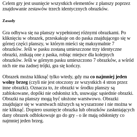
Celem gry jest usunięcie wszystkich elementów z planszy poprzez
znajdowanie zestawów trzech identycznych obrazków.
Zasady
Gra odbywa się na planszy wypełnionej różnymi obrazkami. Po
kliknięciu w obrazek, przeskakuje on do paska znajdującego się w
górnej części planszy, w którym mieści się maksymalnie 7
obrazków. Jeśli w pasku zostaną umieszczone trzy identyczne
obrazki, znikają one z paska, robiąc miejsce dla kolejnych
obrazków. Jeśli w górnym pasku umieszczono 7 obrazków, a wśród
nich nie ma żadnej trójki, gra się kończy.
Obrazek można kliknąć tylko wtedy, gdy ma
co najmniej jeden
wolny brzeg
(czyli nie jest otoczony ze wszystkich 4 stron przez
inne obrazki). Oznacza to, że obrazki w środku planszy są
zablokowane, dopóki nie odsłonisz ich, usuwając sąsiednie obrazki.
Obrazki na planszy mogą być ułożone warstwowo. Obrazki
znajdujące się w warstwach niższych są wyszarzone i nie można w
nie kliknąć. Dopiero usunięcie obrazka lub obrazków zasłaniających
dany obrazek odblokowuje go do gry - o ile mają odsłonięty co
najmniej jeden brzeg.