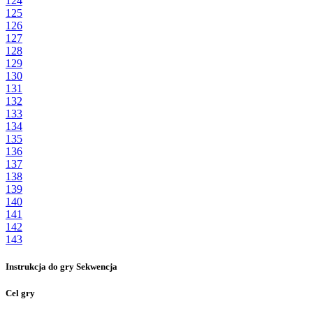
124
125
126
127
128
129
130
131
132
133
134
135
136
137
138
139
140
141
142
143
Instrukcja do gry Sekwencja
Cel gry