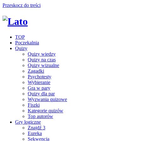
Przeskocz do treści
TOP
Poczekalnia
Quizy
Quizy wiedzy
Quizy na czas
Quizy wizualne
Zagadki
Psychotesty
Wybieranie
Gra w pary
Quizy dla par
Wyzwania quizowe
Fiszki
Kategorie quizów
Top autorów
Gry logiczne
Znajdź 3
Eureka
Sekwencja