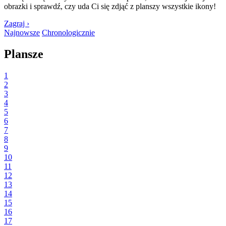
obrazki i sprawdź, czy uda Ci się zdjąć z planszy wszystkie ikony!
Zagraj ›
Najnowsze
Chronologicznie
Plansze
1
2
3
4
5
6
7
8
9
10
11
12
13
14
15
16
17