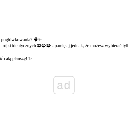
ny pogłówkowania? 🧠✨
trójki identycznych 🧩🧩🧩 - pamiętaj jednak, że możesz wybierać tylk
ić całą planszę! ✨
ad