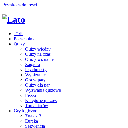
Przeskocz do treści
TOP
Poczekalnia
Quizy
Quizy wiedzy
Quizy na czas
Quizy wizualne
Zagadki
Psychotesty
Wybieranie
Gra w pary
Quizy dla par
Wyzwania quizowe
Fiszki
Kategorie quizów
Top autorów
Gry logiczne
Znajdź 3
Eureka
Sekwencja