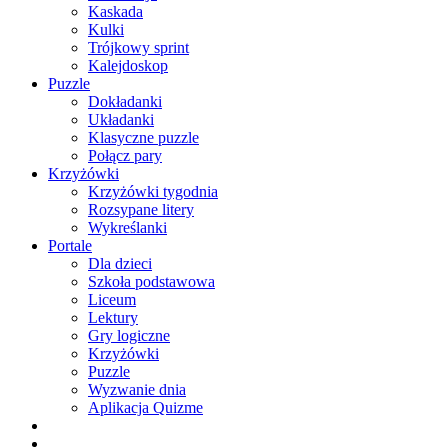
Kaskada
Kulki
Trójkowy sprint
Kalejdoskop
Puzzle
Dokładanki
Układanki
Klasyczne puzzle
Połącz pary
Krzyżówki
Krzyżówki tygodnia
Rozsypane litery
Wykreślanki
Portale
Dla dzieci
Szkoła podstawowa
Liceum
Lektury
Gry logiczne
Krzyżówki
Puzzle
Wyzwanie dnia
Aplikacja Quizme