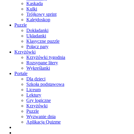
Kaskada
Kulki
Trójkowy sprint
Kalejdoskop
Puzzle
Dokładanki
Układanki
Klasyczne puzzle
Połącz pary
Krzyżówki
Krzyżówki tygodnia
Rozsypane litery
Wykreślanki
Portale
Dla dzieci
Szkoła podstawowa
Liceum
Lektury
Gry logiczne
Krzyżówki
Puzzle
Wyzwanie dnia
Aplikacja Quizme