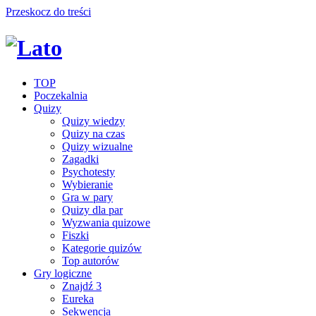
Przeskocz do treści
TOP
Poczekalnia
Quizy
Quizy wiedzy
Quizy na czas
Quizy wizualne
Zagadki
Psychotesty
Wybieranie
Gra w pary
Quizy dla par
Wyzwania quizowe
Fiszki
Kategorie quizów
Top autorów
Gry logiczne
Znajdź 3
Eureka
Sekwencja