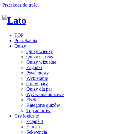
Przeskocz do treści
TOP
Poczekalnia
Quizy
Quizy wiedzy
Quizy na czas
Quizy wizualne
Zagadki
Psychotesty
Wybieranie
Gra w pary
Quizy dla par
Wyzwania quizowe
Fiszki
Kategorie quizów
Top autorów
Gry logiczne
Znajdź 3
Eureka
Sekwencja