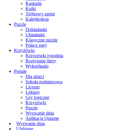
Kaskada
Kulki
Trójkowy sprint
Kalejdoskop
Puzzle
Dokładanki
Układanki
Klasyczne puzzle
Połącz pary
Krzyżówki
Krzyżówki tygodnia
Rozsypane litery
Wykreślanki
Portale
Dla dzieci
Szkoła podstawowa
Liceum
Lektury
Gry logiczne
Krzyżówki
Puzzle
Wyzwanie dnia
Aplikacja Quizme
Wyzwanie dnia
Ulubione