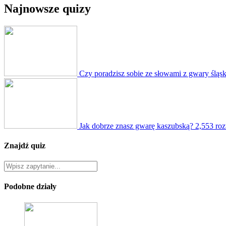
Najnowsze quizy
Czy poradzisz sobie ze słowami z gwary śląsk
Jak dobrze znasz gwarę kaszubską?
2,553 ro
Znajdź quiz
Podobne działy