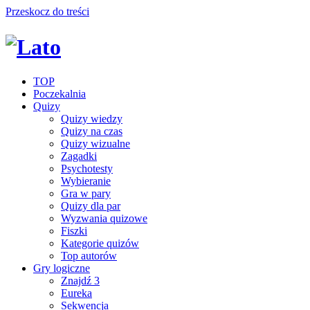
Przeskocz do treści
TOP
Poczekalnia
Quizy
Quizy wiedzy
Quizy na czas
Quizy wizualne
Zagadki
Psychotesty
Wybieranie
Gra w pary
Quizy dla par
Wyzwania quizowe
Fiszki
Kategorie quizów
Top autorów
Gry logiczne
Znajdź 3
Eureka
Sekwencja