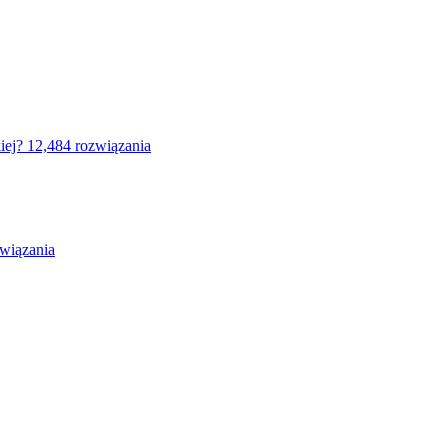
iej?
12,484 rozwiązania
związania