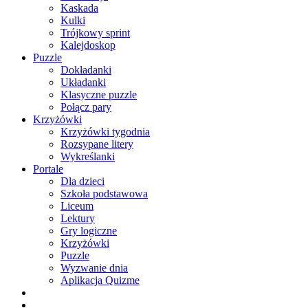
Kaskada
Kulki
Trójkowy sprint
Kalejdoskop
Puzzle
Dokładanki
Układanki
Klasyczne puzzle
Połącz pary
Krzyżówki
Krzyżówki tygodnia
Rozsypane litery
Wykreślanki
Portale
Dla dzieci
Szkoła podstawowa
Liceum
Lektury
Gry logiczne
Krzyżówki
Puzzle
Wyzwanie dnia
Aplikacja Quizme