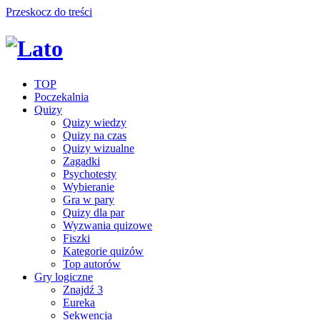
Przeskocz do treści
TOP
Poczekalnia
Quizy
Quizy wiedzy
Quizy na czas
Quizy wizualne
Zagadki
Psychotesty
Wybieranie
Gra w pary
Quizy dla par
Wyzwania quizowe
Fiszki
Kategorie quizów
Top autorów
Gry logiczne
Znajdź 3
Eureka
Sekwencja