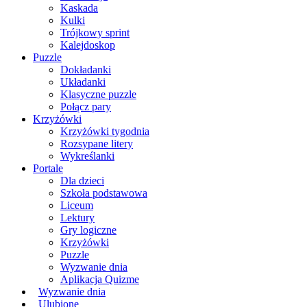
Kaskada
Kulki
Trójkowy sprint
Kalejdoskop
Puzzle
Dokładanki
Układanki
Klasyczne puzzle
Połącz pary
Krzyżówki
Krzyżówki tygodnia
Rozsypane litery
Wykreślanki
Portale
Dla dzieci
Szkoła podstawowa
Liceum
Lektury
Gry logiczne
Krzyżówki
Puzzle
Wyzwanie dnia
Aplikacja Quizme
Wyzwanie dnia
Ulubione