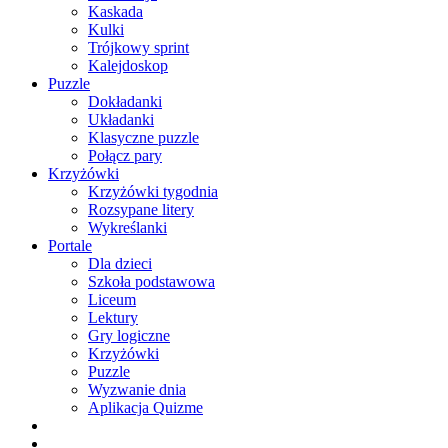
Kaskada
Kulki
Trójkowy sprint
Kalejdoskop
Puzzle
Dokładanki
Układanki
Klasyczne puzzle
Połącz pary
Krzyżówki
Krzyżówki tygodnia
Rozsypane litery
Wykreślanki
Portale
Dla dzieci
Szkoła podstawowa
Liceum
Lektury
Gry logiczne
Krzyżówki
Puzzle
Wyzwanie dnia
Aplikacja Quizme