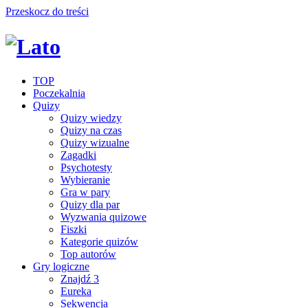
Przeskocz do treści
TOP
Poczekalnia
Quizy
Quizy wiedzy
Quizy na czas
Quizy wizualne
Zagadki
Psychotesty
Wybieranie
Gra w pary
Quizy dla par
Wyzwania quizowe
Fiszki
Kategorie quizów
Top autorów
Gry logiczne
Znajdź 3
Eureka
Sekwencja