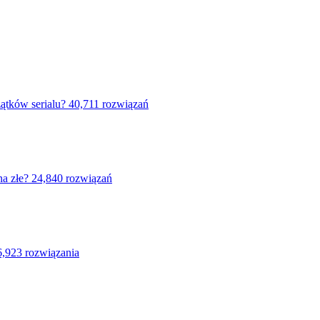
zątków serialu?
40,711 rozwiązań
na złe?
24,840 rozwiązań
6,923 rozwiązania