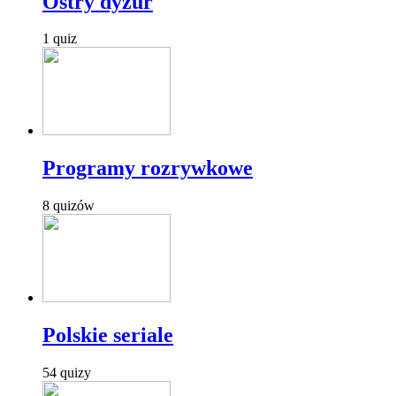
Ostry dyżur
1 quiz
Programy rozrywkowe
8 quizów
Polskie seriale
54 quizy