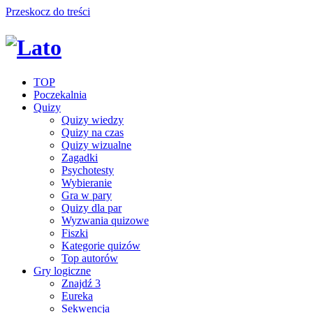
Przeskocz do treści
TOP
Poczekalnia
Quizy
Quizy wiedzy
Quizy na czas
Quizy wizualne
Zagadki
Psychotesty
Wybieranie
Gra w pary
Quizy dla par
Wyzwania quizowe
Fiszki
Kategorie quizów
Top autorów
Gry logiczne
Znajdź 3
Eureka
Sekwencja