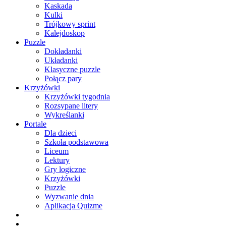
Kaskada
Kulki
Trójkowy sprint
Kalejdoskop
Puzzle
Dokładanki
Układanki
Klasyczne puzzle
Połącz pary
Krzyżówki
Krzyżówki tygodnia
Rozsypane litery
Wykreślanki
Portale
Dla dzieci
Szkoła podstawowa
Liceum
Lektury
Gry logiczne
Krzyżówki
Puzzle
Wyzwanie dnia
Aplikacja Quizme