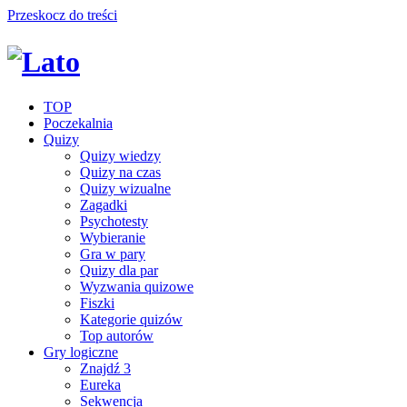
Przeskocz do treści
TOP
Poczekalnia
Quizy
Quizy wiedzy
Quizy na czas
Quizy wizualne
Zagadki
Psychotesty
Wybieranie
Gra w pary
Quizy dla par
Wyzwania quizowe
Fiszki
Kategorie quizów
Top autorów
Gry logiczne
Znajdź 3
Eureka
Sekwencja