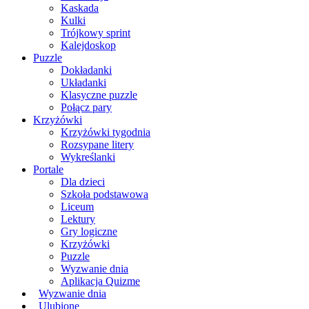
Kaskada
Kulki
Trójkowy sprint
Kalejdoskop
Puzzle
Dokładanki
Układanki
Klasyczne puzzle
Połącz pary
Krzyżówki
Krzyżówki tygodnia
Rozsypane litery
Wykreślanki
Portale
Dla dzieci
Szkoła podstawowa
Liceum
Lektury
Gry logiczne
Krzyżówki
Puzzle
Wyzwanie dnia
Aplikacja Quizme
Wyzwanie dnia
Ulubione