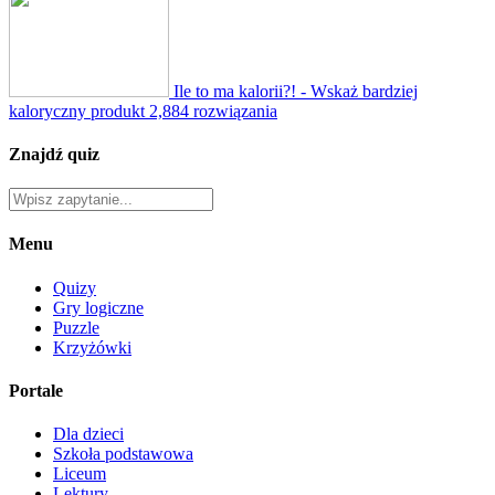
Ile to ma kalorii?! - Wskaż bardziej
kaloryczny produkt
2,884 rozwiązania
Znajdź quiz
Menu
Quizy
Gry logiczne
Puzzle
Krzyżówki
Portale
Dla dzieci
Szkoła podstawowa
Liceum
Lektury