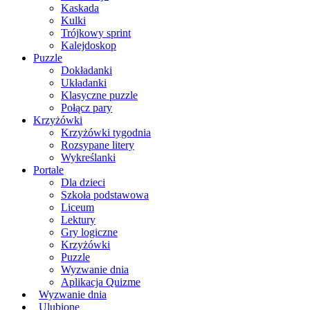
Kaskada
Kulki
Trójkowy sprint
Kalejdoskop
Puzzle
Dokładanki
Układanki
Klasyczne puzzle
Połącz pary
Krzyżówki
Krzyżówki tygodnia
Rozsypane litery
Wykreślanki
Portale
Dla dzieci
Szkoła podstawowa
Liceum
Lektury
Gry logiczne
Krzyżówki
Puzzle
Wyzwanie dnia
Aplikacja Quizme
Wyzwanie dnia
Ulubione