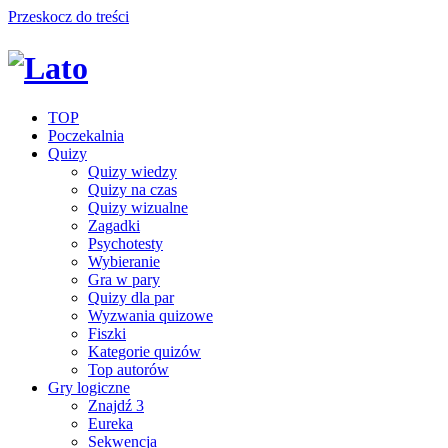
Przeskocz do treści
TOP
Poczekalnia
Quizy
Quizy wiedzy
Quizy na czas
Quizy wizualne
Zagadki
Psychotesty
Wybieranie
Gra w pary
Quizy dla par
Wyzwania quizowe
Fiszki
Kategorie quizów
Top autorów
Gry logiczne
Znajdź 3
Eureka
Sekwencja