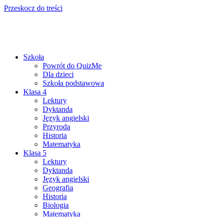
Przeskocz do treści
Szkoła
Powrót do QuizMe
Dla dzieci
Szkoła podstawowa
Klasa 4
Lektury
Dyktanda
Język angielski
Przyroda
Historia
Matematyka
Klasa 5
Lektury
Dyktanda
Język angielski
Geografia
Historia
Biologia
Matematyka