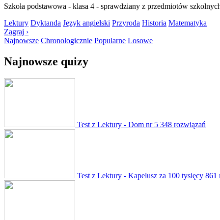
Szkoła podstawowa - klasa 4 - sprawdziany z przedmiotów szkolnych, 
Lektury
Dyktanda
Język angielski
Przyroda
Historia
Matematyka
Zagraj ›
Najnowsze
Chronologicznie
Popularne
Losowe
Najnowsze quizy
Test z Lektury - Dom nr 5
348 rozwiązań
Test z Lektury - Kapelusz za 100 tysięcy
861 