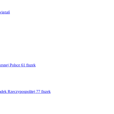
wiązań
zesnej Polsce
61 fiszek
upadek Rzeczypospolitej
77 fiszek