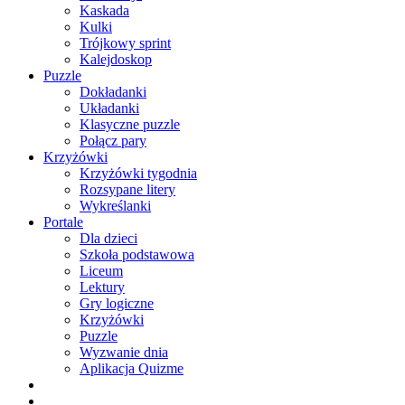
Kaskada
Kulki
Trójkowy sprint
Kalejdoskop
Puzzle
Dokładanki
Układanki
Klasyczne puzzle
Połącz pary
Krzyżówki
Krzyżówki tygodnia
Rozsypane litery
Wykreślanki
Portale
Dla dzieci
Szkoła podstawowa
Liceum
Lektury
Gry logiczne
Krzyżówki
Puzzle
Wyzwanie dnia
Aplikacja Quizme