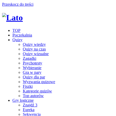
Przeskocz do treści
TOP
Poczekalnia
Quizy
Quizy wiedzy
Quizy na czas
Quizy wizualne
Zagadki
Psychotesty
Wybieranie
Gra w pary
Quizy dla par
Wyzwania quizowe
Fiszki
Kategorie quizów
Top autorów
Gry logiczne
Znajdź 3
Eureka
Sekwencja