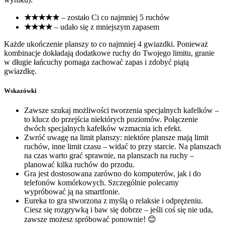
★★★★★
– zostało Ci co najmniej 5 ruchów
★★★★
– udało się z mniejszym zapasem
Każde ukończenie planszy to co najmniej 4 gwiazdki. Ponieważ
kombinacje dokładają dodatkowe ruchy do Twojego limitu, granie
w długie łańcuchy pomaga zachować zapas i zdobyć piątą
gwiazdkę.
Wskazówki
Zawsze szukaj możliwości tworzenia specjalnych kafelków –
to klucz do przejścia niektórych poziomów. Połączenie
dwóch specjalnych kafelków wzmacnia ich efekt.
Zwróć uwagę na limit planszy: niektóre plansze mają limit
ruchów, inne limit czasu – widać to przy starcie. Na planszach
na czas warto grać sprawnie, na planszach na ruchy –
planować kilka ruchów do przodu.
Gra jest dostosowana zarówno do komputerów, jak i do
telefonów komórkowych. Szczególnie polecamy
wypróbować ją na smartfonie.
Eureka to gra stworzona z myślą o relaksie i odprężeniu.
Ciesz się rozgrywką i baw się dobrze – jeśli coś się nie uda,
zawsze możesz spróbować ponownie! 😊