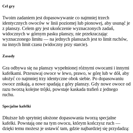
Cel gry
Twoim zadaniem jest dopasowywanie co najmniej trzech
identycznych owoców w linii poziomej lub pionowej, aby usunąć je
z planszy. Celem gry jest ukończenie wyznaczonych zadań,
widocznych w górnym pasku planszy, nie przekraczając
wyznaczonego limitu — na jednych planszach jest to limit ruchów,
na innych limit czasu (widoczny przy starcie).
Zasady
Gra odbywa się na planszy wypełnionej różnymi owocami i innymi
kafelkami. Przesuwaj owoce w lewo, prawo, w górę lub w dół, aby
ułożyć co najmniej trzy identyczne obok siebie. Po dopasowaniu
owoce znikają, a nowe spadają z góry planszy. Gdy nowe owoce od
razu tworzą kolejne trójki, powstaje kaskada trafień z jednego
ruchu.
Specjalne kafelki
Dłuższe lub sprytniej ułożone dopasowania tworzą specjalne
kafelki. Powstają one na tym owocu, którym kończysz ruch —
dzięki temu możesz je ustawić tam, gdzie najbardziej się przydadzą: