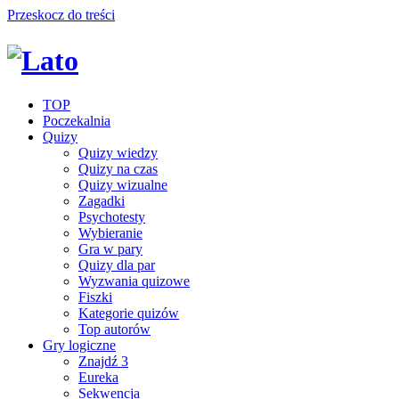
Przeskocz do treści
TOP
Poczekalnia
Quizy
Quizy wiedzy
Quizy na czas
Quizy wizualne
Zagadki
Psychotesty
Wybieranie
Gra w pary
Quizy dla par
Wyzwania quizowe
Fiszki
Kategorie quizów
Top autorów
Gry logiczne
Znajdź 3
Eureka
Sekwencja