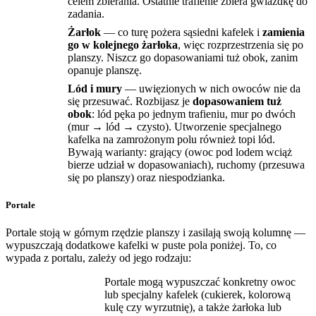
celem zbierania. Ostatnie trafienie zbiera gwiazdkę do
zadania.
Żarłok
— co turę pożera sąsiedni kafelek i
zamienia
go w kolejnego żarłoka
, więc rozprzestrzenia się po
planszy. Niszcz go dopasowaniami tuż obok, zanim
opanuje planszę.
Lód i mury
— uwięzionych w nich owoców nie da
się przesuwać. Rozbijasz je
dopasowaniem tuż
obok
: lód pęka po jednym trafieniu, mur po dwóch
(mur → lód → czysto). Utworzenie specjalnego
kafelka na zamrożonym polu również topi lód.
Bywają warianty: grający (owoc pod lodem wciąż
bierze udział w dopasowaniach), ruchomy (przesuwa
się po planszy) oraz niespodzianka.
Portale
Portale stoją w górnym rzędzie planszy i zasilają swoją kolumnę —
wypuszczają dodatkowe kafelki w puste pola poniżej. To, co
wypada z portalu, zależy od jego rodzaju:
Portale mogą wypuszczać konkretny owoc
lub specjalny kafelek (cukierek, kolorową
kulę czy wyrzutnię), a także żarłoka lub