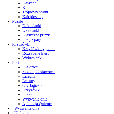
Kaskada
Kulki
Trójkowy sprint
Kalejdoskop
Puzzle
Dokładanki
Układanki
Klasyczne puzzle
Połącz pary
Krzyżówki
Krzyżówki tygodnia
Rozsypane litery
Wykreślanki
Portale
Dla dzieci
Szkoła podstawowa
Liceum
Lektury
Gry logiczne
Krzyżówki
Puzzle
Wyzwanie dnia
Aplikacja Quizme
Wyzwanie dnia
Ulubione