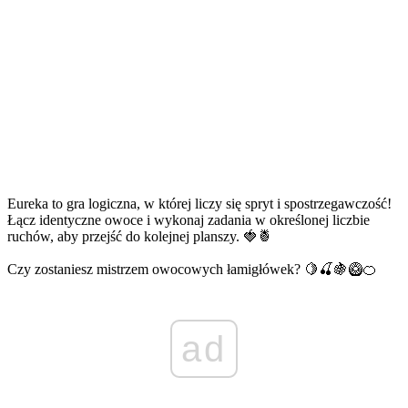
Eureka to gra logiczna, w której liczy się spryt i spostrzegawczość!
Łącz identyczne owoce i wykonaj zadania w określonej liczbie
ruchów, aby przejść do kolejnej planszy. 🍓🍍
Czy zostaniesz mistrzem owocowych łamigłówek? 🍋🍒🍇🥝🍊
ad