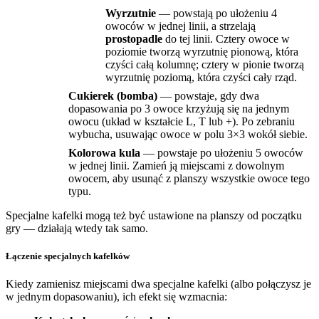
Wyrzutnie
— powstają po ułożeniu 4
owoców w jednej linii, a strzelają
prostopadle
do tej linii. Cztery owoce w
poziomie tworzą wyrzutnię pionową, która
czyści całą kolumnę; cztery w pionie tworzą
wyrzutnię poziomą, która czyści cały rząd.
Cukierek (bomba)
— powstaje, gdy dwa
dopasowania po 3 owoce krzyżują się na jednym
owocu (układ w kształcie L, T lub +). Po zebraniu
wybucha, usuwając owoce w polu 3×3 wokół siebie.
Kolorowa kula
— powstaje po ułożeniu 5 owoców
w jednej linii. Zamień ją miejscami z dowolnym
owocem, aby usunąć z planszy wszystkie owoce tego
typu.
Specjalne kafelki mogą też być ustawione na planszy od początku
gry — działają wtedy tak samo.
Łączenie specjalnych kafelków
Kiedy zamienisz miejscami dwa specjalne kafelki (albo połączysz je
w jednym dopasowaniu), ich efekt się wzmacnia: