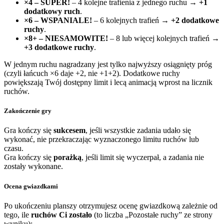
×4 – SUPER!
– 4 kolejne trafienia z jednego ruchu →
+1
dodatkowy ruch
.
×6 – WSPANIALE!
– 6 kolejnych trafień →
+2 dodatkowe
ruchy
.
×8+ – NIESAMOWITE!
– 8 lub więcej kolejnych trafień →
+3 dodatkowe ruchy
.
W jednym ruchu nagradzany jest tylko najwyższy osiągnięty próg
(czyli łańcuch ×6 daje +2, nie +1+2). Dodatkowe ruchy
powiększają Twój dostępny limit i lecą animacją wprost na licznik
ruchów.
Zakończenie gry
Gra kończy się
sukcesem
, jeśli wszystkie zadania udało się
wykonać, nie przekraczając wyznaczonego limitu ruchów lub
czasu.
Gra kończy się
porażką
, jeśli limit się wyczerpał, a zadania nie
zostały wykonane.
Ocena gwiazdkami
Po ukończeniu planszy otrzymujesz ocenę gwiazdkową zależnie od
tego, ile
ruchów Ci zostało
(to liczba „Pozostałe ruchy” ze strony
wyniku):