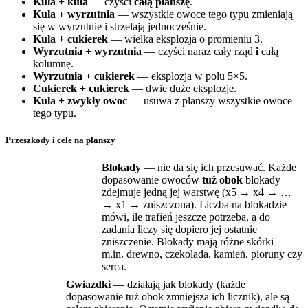
Kula + kula
— czyści
całą planszę
.
Kula + wyrzutnia
— wszystkie owoce tego typu zmieniają
się w wyrzutnie i strzelają jednocześnie.
Kula + cukierek
— wielka eksplozja o promieniu 3.
Wyrzutnia + wyrzutnia
— czyści naraz cały rząd
i
całą
kolumnę.
Wyrzutnia + cukierek
— eksplozja w polu 5×5.
Cukierek + cukierek
— dwie duże eksplozje.
Kula + zwykły owoc
— usuwa z planszy wszystkie owoce
tego typu.
Przeszkody i cele na planszy
Blokady
— nie da się ich przesuwać. Każde
dopasowanie owoców
tuż obok
blokady
zdejmuje jedną jej warstwę (x5 → x4 → …
→ x1 → zniszczona). Liczba na blokadzie
mówi, ile trafień jeszcze potrzeba, a do
zadania liczy się dopiero jej ostatnie
zniszczenie. Blokady mają różne skórki —
m.in. drewno, czekolada, kamień, pioruny czy
serca.
Gwiazdki
— działają jak blokady (każde
dopasowanie tuż obok zmniejsza ich licznik), ale są