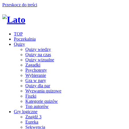
Przeskocz do treści
TOP
Poczekalnia
Quizy
Quizy wiedzy
Quizy na czas
Quizy wizualne
Zagadki
Psychotesty
Wybieranie
Gra w pary
Quizy dla par
Wyzwania quizowe
Fiszki
Kategorie quizów
Top autorów
Gry logiczne
Znajdź 3
Eureka
Sekwencja