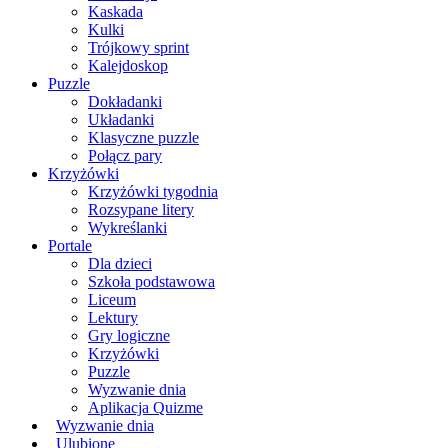
Kaskada
Kulki
Trójkowy sprint
Kalejdoskop
Puzzle
Dokładanki
Układanki
Klasyczne puzzle
Połącz pary
Krzyżówki
Krzyżówki tygodnia
Rozsypane litery
Wykreślanki
Portale
Dla dzieci
Szkoła podstawowa
Liceum
Lektury
Gry logiczne
Krzyżówki
Puzzle
Wyzwanie dnia
Aplikacja Quizme
Wyzwanie dnia
Ulubione