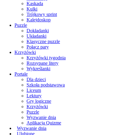
Kaskada
Kulki
Trójkowy sprint
Kalejdoskop
Puzzle
Dokładanki
Układanki
Klasyczne puzzle
Połącz pary
Krzyżówki
Krzyżówki tygodnia
Rozsypane litery
Wykreślanki
Portale
Dla dzieci
Szkoła podstawowa
Liceum
Lektury
Gry logiczne
Krzyżówki
Puzzle
Wyzwanie dnia
Aplikacja Quizme
Wyzwanie dnia
Ulubione