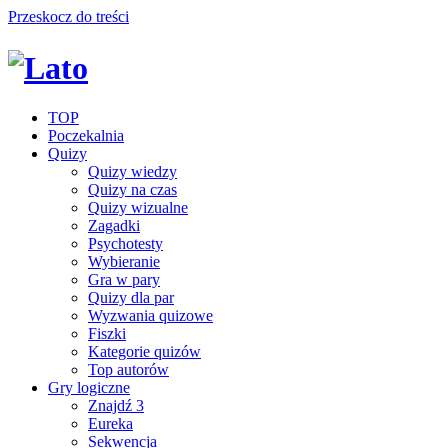
Przeskocz do treści
TOP
Poczekalnia
Quizy
Quizy wiedzy
Quizy na czas
Quizy wizualne
Zagadki
Psychotesty
Wybieranie
Gra w pary
Quizy dla par
Wyzwania quizowe
Fiszki
Kategorie quizów
Top autorów
Gry logiczne
Znajdź 3
Eureka
Sekwencja