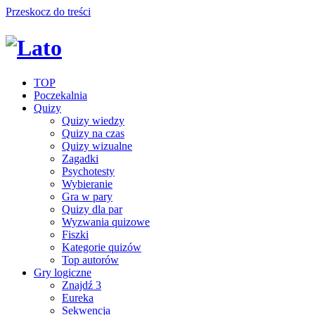
Przeskocz do treści
TOP
Poczekalnia
Quizy
Quizy wiedzy
Quizy na czas
Quizy wizualne
Zagadki
Psychotesty
Wybieranie
Gra w pary
Quizy dla par
Wyzwania quizowe
Fiszki
Kategorie quizów
Top autorów
Gry logiczne
Znajdź 3
Eureka
Sekwencja