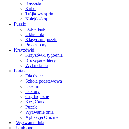
Kaskada
Kulki
Trójkowy sprint
Kalejdoskop
Puzzle
Dokładanki
Układanki
Klasyczne puzzle
Połącz pary
Krzyżówki
Krzyżówki tygodnia
Rozsypane litery
Wykreślanki
Portale
Dla dzieci
Szkoła podstawowa
Liceum
Lektury
Gry logiczne
Krzyżówki
Puzzle
Wyzwanie dnia
Aplikacja Quizme
Wyzwanie dnia
Ulubione