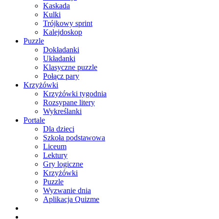
Kaskada
Kulki
Trójkowy sprint
Kalejdoskop
Puzzle
Dokładanki
Układanki
Klasyczne puzzle
Połącz pary
Krzyżówki
Krzyżówki tygodnia
Rozsypane litery
Wykreślanki
Portale
Dla dzieci
Szkoła podstawowa
Liceum
Lektury
Gry logiczne
Krzyżówki
Puzzle
Wyzwanie dnia
Aplikacja Quizme