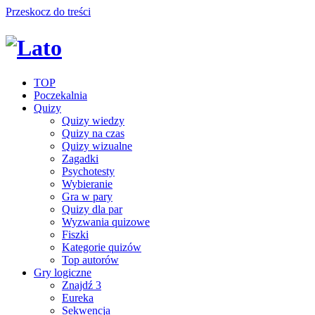
Przeskocz do treści
TOP
Poczekalnia
Quizy
Quizy wiedzy
Quizy na czas
Quizy wizualne
Zagadki
Psychotesty
Wybieranie
Gra w pary
Quizy dla par
Wyzwania quizowe
Fiszki
Kategorie quizów
Top autorów
Gry logiczne
Znajdź 3
Eureka
Sekwencja