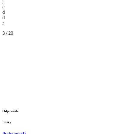
j
e
d
d
r
3 / 20
Odpowiedź
Litery
Podpowiedź