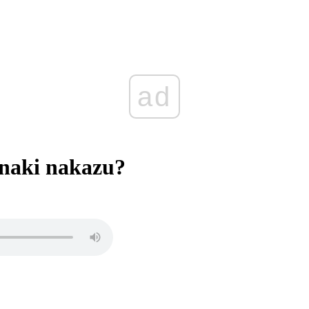
ad
znaki nakazu?