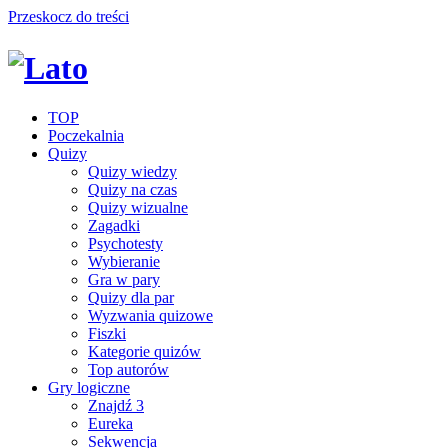
Przeskocz do treści
TOP
Poczekalnia
Quizy
Quizy wiedzy
Quizy na czas
Quizy wizualne
Zagadki
Psychotesty
Wybieranie
Gra w pary
Quizy dla par
Wyzwania quizowe
Fiszki
Kategorie quizów
Top autorów
Gry logiczne
Znajdź 3
Eureka
Sekwencja