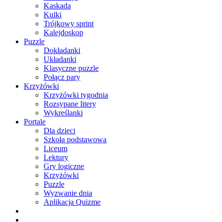
Kaskada
Kulki
Trójkowy sprint
Kalejdoskop
Puzzle
Dokładanki
Układanki
Klasyczne puzzle
Połącz pary
Krzyżówki
Krzyżówki tygodnia
Rozsypane litery
Wykreślanki
Portale
Dla dzieci
Szkoła podstawowa
Liceum
Lektury
Gry logiczne
Krzyżówki
Puzzle
Wyzwanie dnia
Aplikacja Quizme