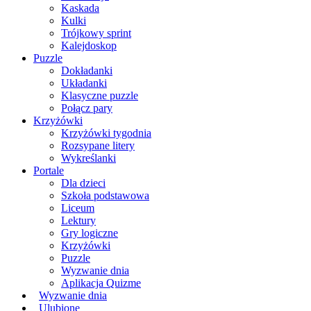
Kaskada
Kulki
Trójkowy sprint
Kalejdoskop
Puzzle
Dokładanki
Układanki
Klasyczne puzzle
Połącz pary
Krzyżówki
Krzyżówki tygodnia
Rozsypane litery
Wykreślanki
Portale
Dla dzieci
Szkoła podstawowa
Liceum
Lektury
Gry logiczne
Krzyżówki
Puzzle
Wyzwanie dnia
Aplikacja Quizme
Wyzwanie dnia
Ulubione