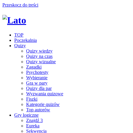
Przeskocz do treści
TOP
Poczekalnia
Quizy
Quizy wiedzy
Quizy na czas
Quizy wizualne
Zagadki
Psychotesty
Wybieranie
Gra w pary
Quizy dla par
Wyzwania quizowe
Fiszki
Kategorie quizów
Top autorów
Gry logiczne
Znajdź 3
Eureka
Sekwencja