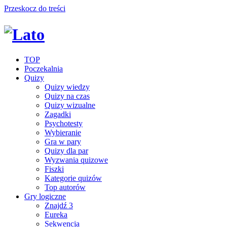
Przeskocz do treści
TOP
Poczekalnia
Quizy
Quizy wiedzy
Quizy na czas
Quizy wizualne
Zagadki
Psychotesty
Wybieranie
Gra w pary
Quizy dla par
Wyzwania quizowe
Fiszki
Kategorie quizów
Top autorów
Gry logiczne
Znajdź 3
Eureka
Sekwencja