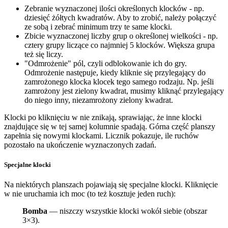
Zebranie wyznaczonej ilości określonych klocków - np.
dziesięć żółtych kwadratów. Aby to zrobić, należy połączyć
ze sobą i zebrać minimum trzy te same klocki.
Zbicie wyznaczonej liczby grup o określonej wielkości - np.
cztery grupy liczące co najmniej 5 klocków. Większa grupa
też się liczy.
"Odmrożenie" pól, czyli odblokowanie ich do gry.
Odmrożenie następuje, kiedy kliknie się przylegający do
zamrożonego klocka klocek tego samego rodzaju. Np. jeśli
zamrożony jest zielony kwadrat, musimy kliknąć przylegający
do niego inny, niezamrożony zielony kwadrat.
Klocki po kliknięciu w nie znikają, sprawiając, że inne klocki
znajdujące się w tej samej kolumnie spadają. Górna część planszy
zapełnia się nowymi klockami. Licznik pokazuje, ile ruchów
pozostało na ukończenie wyznaczonych zadań.
Specjalne klocki
Na niektórych planszach pojawiają się specjalne klocki. Kliknięcie
w nie uruchamia ich moc (to też kosztuje jeden ruch):
Bomba
— niszczy wszystkie klocki wokół siebie (obszar
3×3).