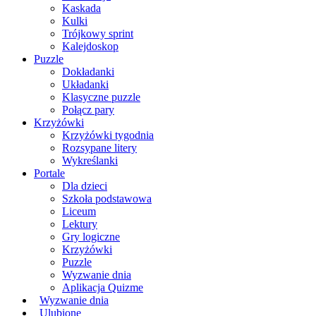
Kaskada
Kulki
Trójkowy sprint
Kalejdoskop
Puzzle
Dokładanki
Układanki
Klasyczne puzzle
Połącz pary
Krzyżówki
Krzyżówki tygodnia
Rozsypane litery
Wykreślanki
Portale
Dla dzieci
Szkoła podstawowa
Liceum
Lektury
Gry logiczne
Krzyżówki
Puzzle
Wyzwanie dnia
Aplikacja Quizme
Wyzwanie dnia
Ulubione