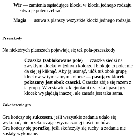
Wir
— zamienia sąsiadujące klocki w klocki jednego rodzaju
— łatwo je potem zebrać.
Magia
— usuwa z planszy wszystkie klocki jednego rodzaju.
Przeszkody
Na niektórych planszach pojawiają się też pola-przeszkody:
Czaszka (zablokowane pole)
— czaszka siedzi na
zwykłym klocku w jednym kolorze i blokuje to pole; nie
da się jej kliknąć. Aby ją usunąć, ułóż tuż obok grupę
klocków w tym samym kolorze —
pasujący klocek
pokazany jest obok czaszki
. Czaszka zbije się razem z
tą grupą. W zestawie z klejnotami czaszka i pasujący
klocek wyglądają inaczej, ale zasada jest taka sama.
Zakończenie gry
Gra kończy się
sukcesem
, jeśli wszystkie zadania udało się
wykonać, nie przekraczając wyznaczonej ilości ruchów.
Gra kończy się
porażką
, jeśli skończyły się ruchy, a zadania nie
zostały wykonane.