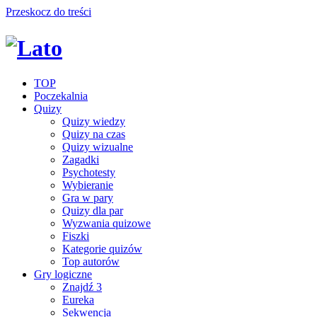
Przeskocz do treści
TOP
Poczekalnia
Quizy
Quizy wiedzy
Quizy na czas
Quizy wizualne
Zagadki
Psychotesty
Wybieranie
Gra w pary
Quizy dla par
Wyzwania quizowe
Fiszki
Kategorie quizów
Top autorów
Gry logiczne
Znajdź 3
Eureka
Sekwencja