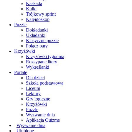
Kaskada
Kulki
Trójkowy sprint
Kalejdoskop
Puzzle
Dokładanki
Układanki
Klasyczne puzzle
Połącz pary
Krzyżówki
Krzyżówki tygodnia
Rozsypane litery
Wykreślanki
Portale
Dla dzieci
Szkoła podstawowa
Liceum
Lektury
Gry logiczne
Krzyżówki
Puzzle
Wyzwanie dnia
Aplikacja Quizme
Wyzwanie dnia
Ulubione