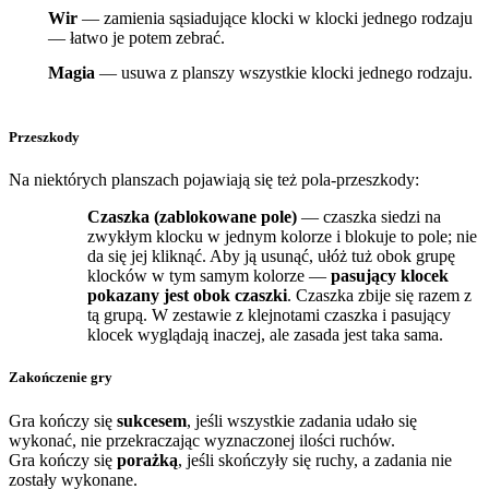
Wir
— zamienia sąsiadujące klocki w klocki jednego rodzaju
— łatwo je potem zebrać.
Magia
— usuwa z planszy wszystkie klocki jednego rodzaju.
Przeszkody
Na niektórych planszach pojawiają się też pola-przeszkody:
Czaszka (zablokowane pole)
— czaszka siedzi na
zwykłym klocku w jednym kolorze i blokuje to pole; nie
da się jej kliknąć. Aby ją usunąć, ułóż tuż obok grupę
klocków w tym samym kolorze —
pasujący klocek
pokazany jest obok czaszki
. Czaszka zbije się razem z
tą grupą. W zestawie z klejnotami czaszka i pasujący
klocek wyglądają inaczej, ale zasada jest taka sama.
Zakończenie gry
Gra kończy się
sukcesem
, jeśli wszystkie zadania udało się
wykonać, nie przekraczając wyznaczonej ilości ruchów.
Gra kończy się
porażką
, jeśli skończyły się ruchy, a zadania nie
zostały wykonane.