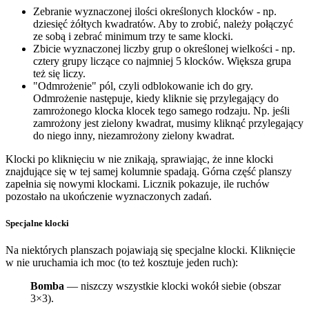
Zebranie wyznaczonej ilości określonych klocków - np.
dziesięć żółtych kwadratów. Aby to zrobić, należy połączyć
ze sobą i zebrać minimum trzy te same klocki.
Zbicie wyznaczonej liczby grup o określonej wielkości - np.
cztery grupy liczące co najmniej 5 klocków. Większa grupa
też się liczy.
"Odmrożenie" pól, czyli odblokowanie ich do gry.
Odmrożenie następuje, kiedy kliknie się przylegający do
zamrożonego klocka klocek tego samego rodzaju. Np. jeśli
zamrożony jest zielony kwadrat, musimy kliknąć przylegający
do niego inny, niezamrożony zielony kwadrat.
Klocki po kliknięciu w nie znikają, sprawiając, że inne klocki
znajdujące się w tej samej kolumnie spadają. Górna część planszy
zapełnia się nowymi klockami. Licznik pokazuje, ile ruchów
pozostało na ukończenie wyznaczonych zadań.
Specjalne klocki
Na niektórych planszach pojawiają się specjalne klocki. Kliknięcie
w nie uruchamia ich moc (to też kosztuje jeden ruch):
Bomba
— niszczy wszystkie klocki wokół siebie (obszar
3×3).