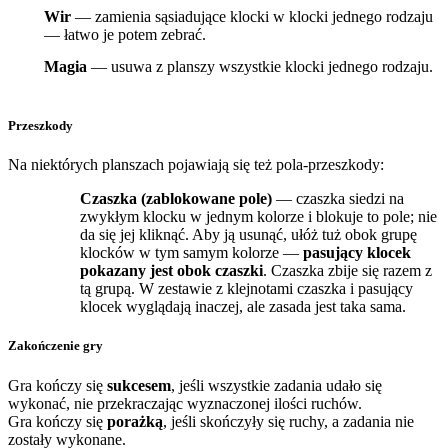
Wir
— zamienia sąsiadujące klocki w klocki jednego rodzaju
— łatwo je potem zebrać.
Magia
— usuwa z planszy wszystkie klocki jednego rodzaju.
Przeszkody
Na niektórych planszach pojawiają się też pola-przeszkody:
Czaszka (zablokowane pole)
— czaszka siedzi na
zwykłym klocku w jednym kolorze i blokuje to pole; nie
da się jej kliknąć. Aby ją usunąć, ułóż tuż obok grupę
klocków w tym samym kolorze —
pasujący klocek
pokazany jest obok czaszki
. Czaszka zbije się razem z
tą grupą. W zestawie z klejnotami czaszka i pasujący
klocek wyglądają inaczej, ale zasada jest taka sama.
Zakończenie gry
Gra kończy się
sukcesem
, jeśli wszystkie zadania udało się
wykonać, nie przekraczając wyznaczonej ilości ruchów.
Gra kończy się
porażką
, jeśli skończyły się ruchy, a zadania nie
zostały wykonane.