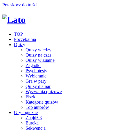
Przeskocz do treści
TOP
Poczekalnia
Quizy
Quizy wiedzy
Quizy na czas
Quizy wizualne
Zagadki
Psychotesty
Wybieranie
Gra w pary
Quizy dla par
Wyzwania quizowe
Fiszki
Kategorie quizów
Top autorów
Gry logiczne
Znajdź 3
Eureka
Sekwencja