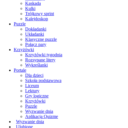
Kaskada
Kulki
Trójkowy sprint
Kalejdoskop
Puzzle
Dokładanki
Układanki
Klasyczne puzzle
Połącz pary
Krzyżówki
Krzyżówki tygodnia
Rozsypane litery
Wykreślanki
Portale
Dla dzieci
Szkoła podstawowa
Liceum
Lektury
Gry logiczne
Krzyżówki
Puzzle
Wyzwanie dnia
Aplikacja Quizme
Wyzwanie dnia
Ulubione