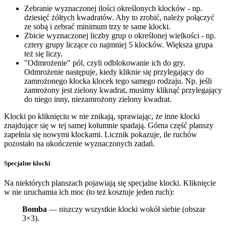
Zebranie wyznaczonej ilości określonych klocków - np.
dziesięć żółtych kwadratów. Aby to zrobić, należy połączyć
ze sobą i zebrać minimum trzy te same klocki.
Zbicie wyznaczonej liczby grup o określonej wielkości - np.
cztery grupy liczące co najmniej 5 klocków. Większa grupa
też się liczy.
"Odmrożenie" pól, czyli odblokowanie ich do gry.
Odmrożenie następuje, kiedy kliknie się przylegający do
zamrożonego klocka klocek tego samego rodzaju. Np. jeśli
zamrożony jest zielony kwadrat, musimy kliknąć przylegający
do niego inny, niezamrożony zielony kwadrat.
Klocki po kliknięciu w nie znikają, sprawiając, że inne klocki
znajdujące się w tej samej kolumnie spadają. Górna część planszy
zapełnia się nowymi klockami. Licznik pokazuje, ile ruchów
pozostało na ukończenie wyznaczonych zadań.
Specjalne klocki
Na niektórych planszach pojawiają się specjalne klocki. Kliknięcie
w nie uruchamia ich moc (to też kosztuje jeden ruch):
Bomba
— niszczy wszystkie klocki wokół siebie (obszar
3×3).