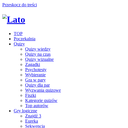
Przeskocz do treści
TOP
Poczekalnia
Quizy
Quizy wiedzy
Quizy na czas
Quizy wizualne
Zagadki
Psychotesty
Wybieranie
Gra w pary
Quizy dla par
Wyzwania quizowe
Fiszki
Kategorie quizów
Top autorów
Gry logiczne
Znajdź 3
Eureka
Sekwencja