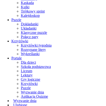
Kaskada
Kulki
Trójkowy sprint
Kalejdoskop
Puzzle
Dokładanki
Układanki
Klasyczne puzzle
Połącz pary
Krzyżówki
Krzyżówki tygodnia
Rozsypane litery
Wykreślanki
Portale
Dla dzieci
Szkoła podstawowa
Liceum
Lektury
Gry logiczne
Krzyżówki
Puzzle
Wyzwanie dnia
Aplikacja Quizme
Wyzwanie dnia
Ulubione