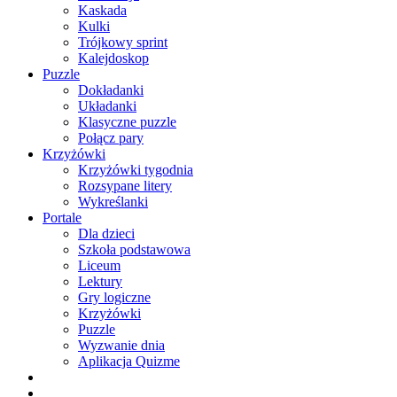
Kaskada
Kulki
Trójkowy sprint
Kalejdoskop
Puzzle
Dokładanki
Układanki
Klasyczne puzzle
Połącz pary
Krzyżówki
Krzyżówki tygodnia
Rozsypane litery
Wykreślanki
Portale
Dla dzieci
Szkoła podstawowa
Liceum
Lektury
Gry logiczne
Krzyżówki
Puzzle
Wyzwanie dnia
Aplikacja Quizme