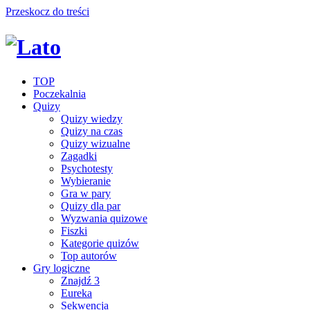
Przeskocz do treści
TOP
Poczekalnia
Quizy
Quizy wiedzy
Quizy na czas
Quizy wizualne
Zagadki
Psychotesty
Wybieranie
Gra w pary
Quizy dla par
Wyzwania quizowe
Fiszki
Kategorie quizów
Top autorów
Gry logiczne
Znajdź 3
Eureka
Sekwencja