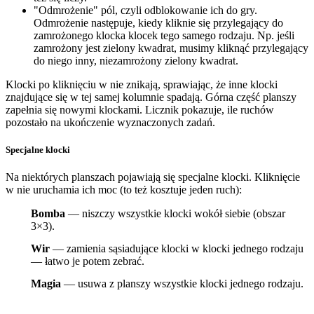
"Odmrożenie" pól, czyli odblokowanie ich do gry.
Odmrożenie następuje, kiedy kliknie się przylegający do
zamrożonego klocka klocek tego samego rodzaju. Np. jeśli
zamrożony jest zielony kwadrat, musimy kliknąć przylegający
do niego inny, niezamrożony zielony kwadrat.
Klocki po kliknięciu w nie znikają, sprawiając, że inne klocki
znajdujące się w tej samej kolumnie spadają. Górna część planszy
zapełnia się nowymi klockami. Licznik pokazuje, ile ruchów
pozostało na ukończenie wyznaczonych zadań.
Specjalne klocki
Na niektórych planszach pojawiają się specjalne klocki. Kliknięcie
w nie uruchamia ich moc (to też kosztuje jeden ruch):
Bomba
— niszczy wszystkie klocki wokół siebie (obszar
3×3).
Wir
— zamienia sąsiadujące klocki w klocki jednego rodzaju
— łatwo je potem zebrać.
Magia
— usuwa z planszy wszystkie klocki jednego rodzaju.