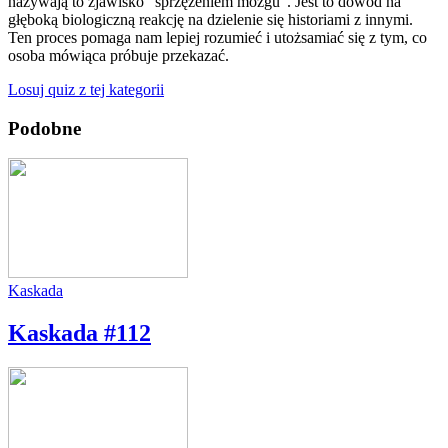
nazywają to zjawisko "sprzężeniem mózgu". Jest to dowód na
głęboką biologiczną reakcję na dzielenie się historiami z innymi.
Ten proces pomaga nam lepiej rozumieć i utożsamiać się z tym, co
osoba mówiąca próbuje przekazać.
Losuj quiz z tej kategorii
Podobne
Kaskada
Kaskada #112