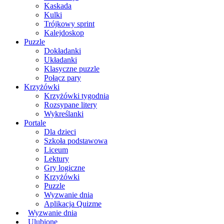
Kaskada
Kulki
Trójkowy sprint
Kalejdoskop
Puzzle
Dokładanki
Układanki
Klasyczne puzzle
Połącz pary
Krzyżówki
Krzyżówki tygodnia
Rozsypane litery
Wykreślanki
Portale
Dla dzieci
Szkoła podstawowa
Liceum
Lektury
Gry logiczne
Krzyżówki
Puzzle
Wyzwanie dnia
Aplikacja Quizme
Wyzwanie dnia
Ulubione