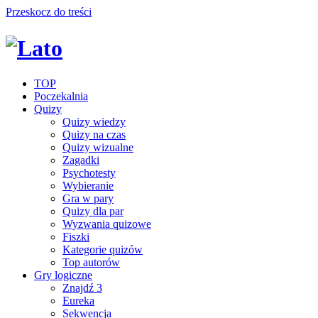
Przeskocz do treści
TOP
Poczekalnia
Quizy
Quizy wiedzy
Quizy na czas
Quizy wizualne
Zagadki
Psychotesty
Wybieranie
Gra w pary
Quizy dla par
Wyzwania quizowe
Fiszki
Kategorie quizów
Top autorów
Gry logiczne
Znajdź 3
Eureka
Sekwencja