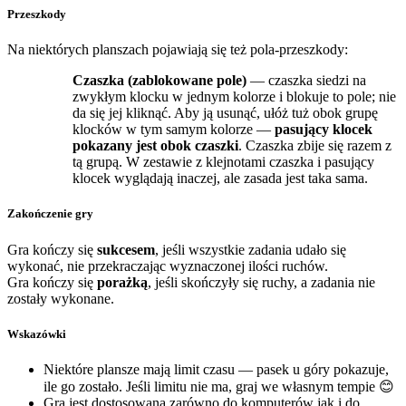
Przeszkody
Na niektórych planszach pojawiają się też pola-przeszkody:
Czaszka (zablokowane pole)
— czaszka siedzi na
zwykłym klocku w jednym kolorze i blokuje to pole; nie
da się jej kliknąć. Aby ją usunąć, ułóż tuż obok grupę
klocków w tym samym kolorze —
pasujący klocek
pokazany jest obok czaszki
. Czaszka zbije się razem z
tą grupą. W zestawie z klejnotami czaszka i pasujący
klocek wyglądają inaczej, ale zasada jest taka sama.
Zakończenie gry
Gra kończy się
sukcesem
, jeśli wszystkie zadania udało się
wykonać, nie przekraczając wyznaczonej ilości ruchów.
Gra kończy się
porażką
, jeśli skończyły się ruchy, a zadania nie
zostały wykonane.
Wskazówki
Niektóre plansze mają limit czasu — pasek u góry pokazuje,
ile go zostało. Jeśli limitu nie ma, graj we własnym tempie 😊
Gra jest dostosowana zarówno do komputerów jak i do