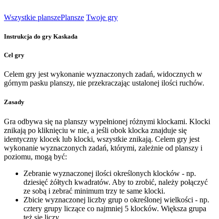
Wszystkie plansze
Plansze
Twoje gry
Instrukcja do gry Kaskada
Cel gry
Celem gry jest wykonanie wyznaczonych zadań, widocznych w
górnym pasku planszy, nie przekraczając ustalonej ilości ruchów.
Zasady
Gra odbywa się na planszy wypełnionej różnymi klockami. Klocki
znikają po kliknięciu w nie, a jeśli obok klocka znajduje się
identyczny klocek lub klocki, wszystkie znikają. Celem gry jest
wykonanie wyznaczonych zadań, którymi, zależnie od planszy i
poziomu, mogą być:
Zebranie wyznaczonej ilości określonych klocków - np.
dziesięć żółtych kwadratów. Aby to zrobić, należy połączyć
ze sobą i zebrać minimum trzy te same klocki.
Zbicie wyznaczonej liczby grup o określonej wielkości - np.
cztery grupy liczące co najmniej 5 klocków. Większa grupa
też się liczy.