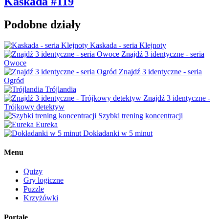
Kaskada #119
Podobne działy
Kaskada - seria Klejnoty
Znajdź 3 identyczne - seria
Owoce
Znajdź 3 identyczne - seria
Ogród
Trójlandia
Znajdź 3 identyczne -
Trójkowy detektyw
Szybki trening koncentracji
Eureka
Dokładanki w 5 minut
Menu
Quizy
Gry logiczne
Puzzle
Krzyżówki
Portale