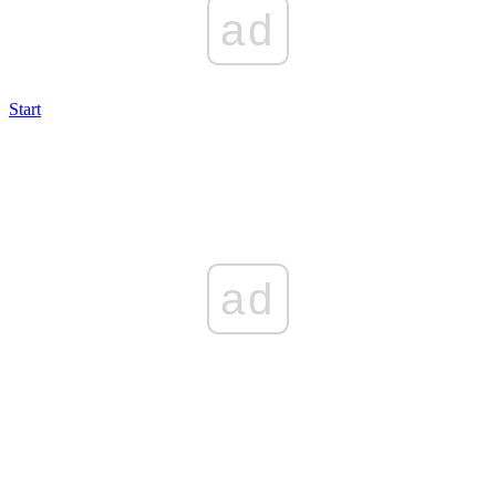
ad
Start
ad