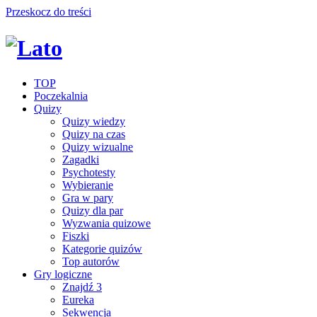
Przeskocz do treści
TOP
Poczekalnia
Quizy
Quizy wiedzy
Quizy na czas
Quizy wizualne
Zagadki
Psychotesty
Wybieranie
Gra w pary
Quizy dla par
Wyzwania quizowe
Fiszki
Kategorie quizów
Top autorów
Gry logiczne
Znajdź 3
Eureka
Sekwencja