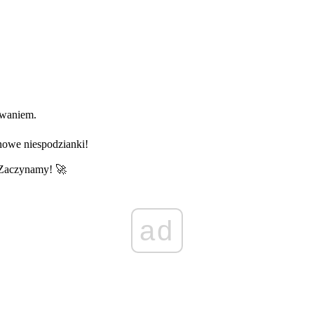
zwaniem.
nowe niespodzianki!
 Zaczynamy! 🚀
ad