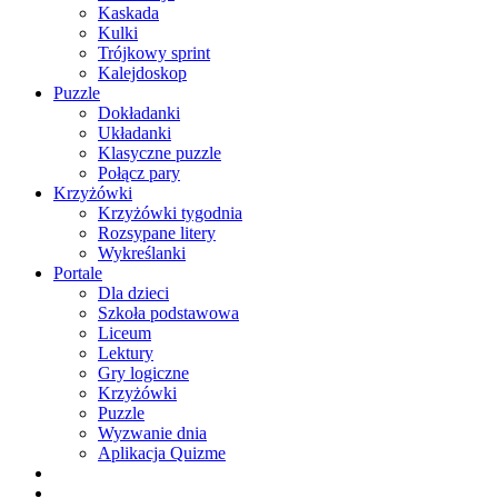
Kaskada
Kulki
Trójkowy sprint
Kalejdoskop
Puzzle
Dokładanki
Układanki
Klasyczne puzzle
Połącz pary
Krzyżówki
Krzyżówki tygodnia
Rozsypane litery
Wykreślanki
Portale
Dla dzieci
Szkoła podstawowa
Liceum
Lektury
Gry logiczne
Krzyżówki
Puzzle
Wyzwanie dnia
Aplikacja Quizme