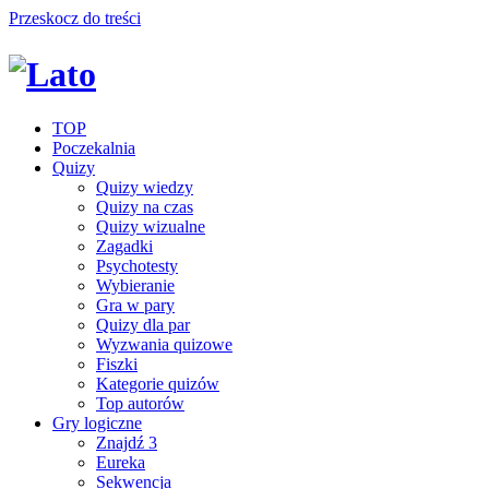
Przeskocz do treści
TOP
Poczekalnia
Quizy
Quizy wiedzy
Quizy na czas
Quizy wizualne
Zagadki
Psychotesty
Wybieranie
Gra w pary
Quizy dla par
Wyzwania quizowe
Fiszki
Kategorie quizów
Top autorów
Gry logiczne
Znajdź 3
Eureka
Sekwencja