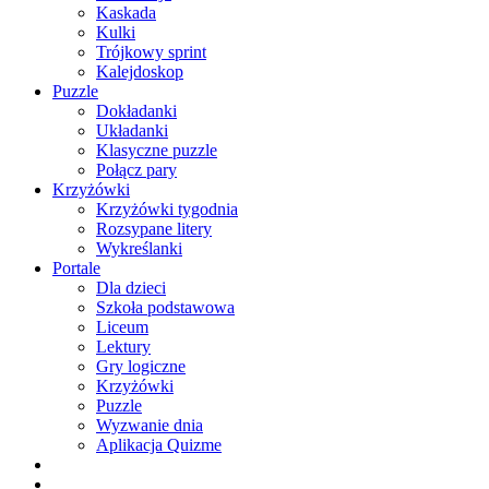
Kaskada
Kulki
Trójkowy sprint
Kalejdoskop
Puzzle
Dokładanki
Układanki
Klasyczne puzzle
Połącz pary
Krzyżówki
Krzyżówki tygodnia
Rozsypane litery
Wykreślanki
Portale
Dla dzieci
Szkoła podstawowa
Liceum
Lektury
Gry logiczne
Krzyżówki
Puzzle
Wyzwanie dnia
Aplikacja Quizme