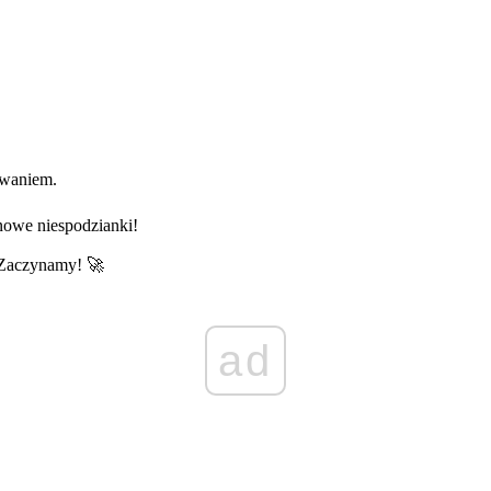
zwaniem.
nowe niespodzianki!
 Zaczynamy! 🚀
ad