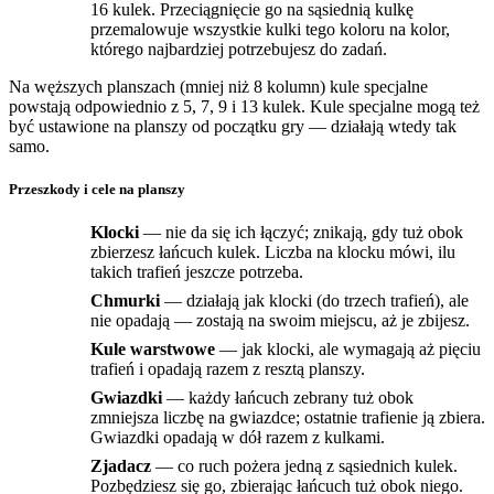
16 kulek. Przeciągnięcie go na sąsiednią kulkę
przemalowuje wszystkie kulki tego koloru na kolor,
którego najbardziej potrzebujesz do zadań.
Na węższych planszach (mniej niż 8 kolumn) kule specjalne
powstają odpowiednio z 5, 7, 9 i 13 kulek. Kule specjalne mogą też
być ustawione na planszy od początku gry — działają wtedy tak
samo.
Przeszkody i cele na planszy
Klocki
— nie da się ich łączyć; znikają, gdy tuż obok
zbierzesz łańcuch kulek. Liczba na klocku mówi, ilu
takich trafień jeszcze potrzeba.
Chmurki
— działają jak klocki (do trzech trafień), ale
nie opadają — zostają na swoim miejscu, aż je zbijesz.
Kule warstwowe
— jak klocki, ale wymagają aż pięciu
trafień i opadają razem z resztą planszy.
Gwiazdki
— każdy łańcuch zebrany tuż obok
zmniejsza liczbę na gwiazdce; ostatnie trafienie ją zbiera.
Gwiazdki opadają w dół razem z kulkami.
Zjadacz
— co ruch pożera jedną z sąsiednich kulek.
Pozbędziesz się go, zbierając łańcuch tuż obok niego.