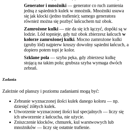
Generator i mnożniki
— generator co ruch zamienia
jedną z sąsiednich kulek w mnożnik. Mnożniki usuwa
się jak klocki (jedno trafienie); samego generatora
również można się pozbyć łańcuchem tuż obok.
Zamrożone kulki
— nie da się ich łączyć, dopóki są w
lodzie. Lód topnieje, gdy tuż obok zbierzesz łańcuch
w
kolorze zamrożonej kulki
. Mocno zamrożone kulki
(gruby lód) najpierw kruszy dowolny sąsiedni łańcuch, a
dopiero potem topi je kolor.
Szklane pola
— szyba pęka, gdy zbierzesz kulkę
stojącą na takim polu; grubsza szyba wymaga dwóch
zebrań.
Zadania
Zależnie od planszy i poziomu zadaniami mogą być:
Zebranie wyznaczonej ilości kulek danego koloru — np.
dziesięć żółtych kulek.
Utworzenie wyznaczonej ilości kul specjalnych — liczy się
ich utworzenie z łańcucha, nie użycie.
Zniszczenie klocków, chmurek, kul warstwowych lub
mnożników — liczy się ostatnie trafienie.