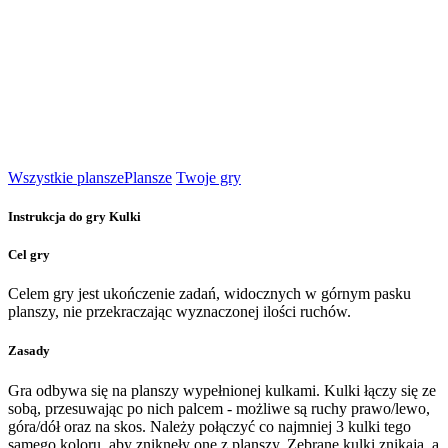
Wszystkie plansze
Plansze
Twoje gry
Instrukcja do gry Kulki
Cel gry
Celem gry jest ukończenie zadań, widocznych w górnym pasku
planszy, nie przekraczając wyznaczonej ilości ruchów.
Zasady
Gra odbywa się na planszy wypełnionej kulkami. Kulki łączy się ze
sobą, przesuwając po nich palcem - możliwe są ruchy prawo/lewo,
góra/dół oraz na skos. Należy połączyć co najmniej 3 kulki tego
samego koloru, aby zniknęły one z planszy. Zebrane kulki znikają, a