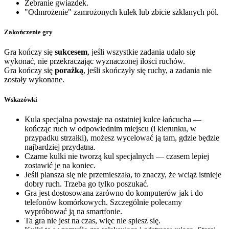
Zebranie gwiazdek.
"Odmrożenie" zamrożonych kulek lub zbicie szklanych pól.
Zakończenie gry
Gra kończy się
sukcesem
, jeśli wszystkie zadania udało się
wykonać, nie przekraczając wyznaczonej ilości ruchów.
Gra kończy się
porażką
, jeśli skończyły się ruchy, a zadania nie
zostały wykonane.
Wskazówki
Kula specjalna powstaje na ostatniej kulce łańcucha —
kończąc ruch w odpowiednim miejscu (i kierunku, w
przypadku strzałki), możesz wycelować ją tam, gdzie będzie
najbardziej przydatna.
Czarne kulki nie tworzą kul specjalnych — czasem lepiej
zostawić je na koniec.
Jeśli plansza się nie przemieszała, to znaczy, że wciąż istnieje
dobry ruch. Trzeba go tylko poszukać.
Gra jest dostosowana zarówno do komputerów jak i do
telefonów komórkowych. Szczególnie polecamy
wypróbować ją na smartfonie.
Ta gra nie jest na czas, więc nie spiesz się.