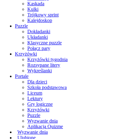
Kaskada
Kulki
Trójkowy sprint
Kalejdoskop
Puzzle
Dokładanki
Układanki
Klasyczne puzzle
Połącz pary
Krzyżówki
Krzyżówki tygodnia
Rozsypane litery
Wykreślanki
Portale
Dla dzieci
Szkoła podstawowa
Liceum
Lektury
Gry logiczne
Krzyżówki
Puzzle
Wyzwanie dnia
Aplikacja Quizme
Wyzwanie dnia
Ulubione