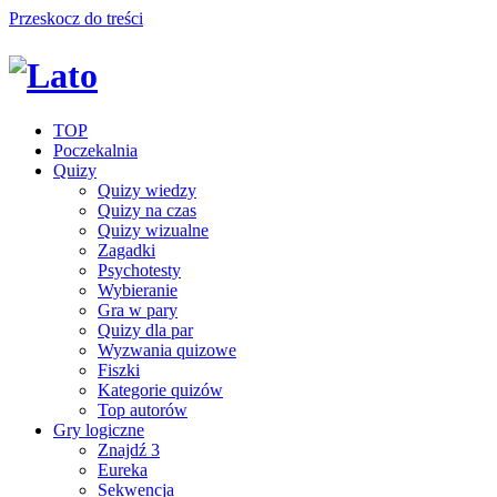
Przeskocz do treści
TOP
Poczekalnia
Quizy
Quizy wiedzy
Quizy na czas
Quizy wizualne
Zagadki
Psychotesty
Wybieranie
Gra w pary
Quizy dla par
Wyzwania quizowe
Fiszki
Kategorie quizów
Top autorów
Gry logiczne
Znajdź 3
Eureka
Sekwencja