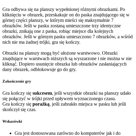
Gra odbywa się na planszy wypełnionej różnymi obrazkami. Po
kliknięciu w obrazek, przeskakuje on do paska znajdującego się w
górnej części planszy, w którym mieści się maksymalnie 7
obrazków. Jeśli w pasku zostaną umieszczone trzy identyczne
obrazki, znikają one z paska, robiąc miejsce dla kolejnych
obrazków. Jeśli w górnym pasku umieszczono 7 obrazków, a wśród
nich nie ma żadnej trójki, gra się kończy.
Obrazki na planszy mogą być ułożone warstwowo. Obrazki
znajdujące w warstwach niższych są wyszarzone i nie można w nie
kliknąć. Dopiero usunięcie obrazka lub obrazków zasłaniających
dany obrazek, odblokowuje go do gry.
Zakończenie gry
Gra kończy się
sukcesem
, jeśli wszystkie obrazki na planszy udało
się połączyć w trójki przed upływem wyznaczonego czasu.
Gra kończy się
porażką
, jeśli zabrakło miejsca w pasku lub jeśli
skończył się czas.
Wskazówki
Gra jest dostosowana zarówno do komputerów jak i do