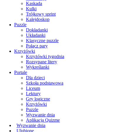
Kaskada
Kulki
Trójkowy sprint
Kalejdoskop
Puzzle
Dokładanki
Układanki
Klasyczne puzzle
Połącz pary
Krzyżówki
Krzyżówki tygodnia
Rozsypane litery
Wykreślanki
Portale
Dla dzieci
Szkoła podstawowa
Liceum
Lektury
Gry logiczne
Krzyżówki
Puzzle
Wyzwanie dnia
Aplikacja Quizme
Wyzwanie dnia
Ulubione