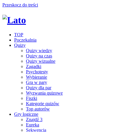
Przeskocz do treści
TOP
Poczekalnia
Quizy
Quizy wiedzy
Quizy na czas
Quizy wizualne
Zagadki
Psychotesty
Wybieranie
Gra w pary
Quizy dla par
Wyzwania quizowe
Fiszki
Kategorie quizów
Top autorów
Gry logiczne
Znajdź 3
Eureka
Sekwencja