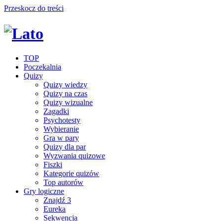
Przeskocz do treści
TOP
Poczekalnia
Quizy
Quizy wiedzy
Quizy na czas
Quizy wizualne
Zagadki
Psychotesty
Wybieranie
Gra w pary
Quizy dla par
Wyzwania quizowe
Fiszki
Kategorie quizów
Top autorów
Gry logiczne
Znajdź 3
Eureka
Sekwencja