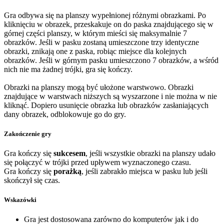
Gra odbywa się na planszy wypełnionej różnymi obrazkami. Po
kliknięciu w obrazek, przeskakuje on do paska znajdującego się w
górnej części planszy, w którym mieści się maksymalnie 7
obrazków. Jeśli w pasku zostaną umieszczone trzy identyczne
obrazki, znikają one z paska, robiąc miejsce dla kolejnych
obrazków. Jeśli w górnym pasku umieszczono 7 obrazków, a wśród
nich nie ma żadnej trójki, gra się kończy.
Obrazki na planszy mogą być ułożone warstwowo. Obrazki
znajdujące w warstwach niższych są wyszarzone i nie można w nie
kliknąć. Dopiero usunięcie obrazka lub obrazków zasłaniających
dany obrazek, odblokowuje go do gry.
Zakończenie gry
Gra kończy się
sukcesem
, jeśli wszystkie obrazki na planszy udało
się połączyć w trójki przed upływem wyznaczonego czasu.
Gra kończy się
porażką
, jeśli zabrakło miejsca w pasku lub jeśli
skończył się czas.
Wskazówki
Gra jest dostosowana zarówno do komputerów jak i do