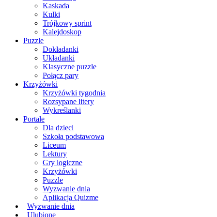
Kaskada
Kulki
Trójkowy sprint
Kalejdoskop
Puzzle
Dokładanki
Układanki
Klasyczne puzzle
Połącz pary
Krzyżówki
Krzyżówki tygodnia
Rozsypane litery
Wykreślanki
Portale
Dla dzieci
Szkoła podstawowa
Liceum
Lektury
Gry logiczne
Krzyżówki
Puzzle
Wyzwanie dnia
Aplikacja Quizme
Wyzwanie dnia
Ulubione