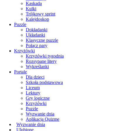
Kaskada
Kulki
Trójkowy sprint
Kalejdoskop
Puzzle
Dokładanki
Układanki
Klasyczne puzzle
Połącz pary
Krzyżówki
Krzyżówki tygodnia
Rozsypane litery
Wykreślanki
Portale
Dla dzieci
Szkoła podstawowa
Liceum
Lektury
Gry logiczne
Krzyżówki
Puzzle
Wyzwanie dnia
Aplikacja Quizme
Wyzwanie dnia
Ulubione