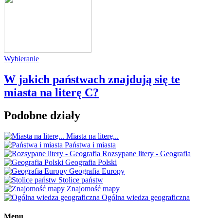
Wybieranie
W jakich państwach znajdują się te
miasta na literę C?
Podobne działy
Miasta na literę...
Państwa i miasta
Rozsypane litery - Geografia
Geografia Polski
Geografia Europy
Stolice państw
Znajomość mapy
Ogólna wiedza geograficzna
Menu