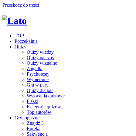
Przeskocz do treści
TOP
Poczekalnia
Quizy
Quizy wiedzy
Quizy na czas
Quizy wizualne
Zagadki
Psychotesty
Wybieranie
Gra w pary
Quizy dla par
Wyzwania quizowe
Fiszki
Kategorie quizów
Top autorów
Gry logiczne
Znajdź 3
Eureka
Sekwencja