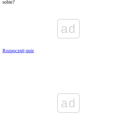
sobie?
ad
Rozpocznij quiz
ad