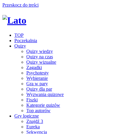
Przeskocz do treści
TOP
Poczekalnia
Quizy
Quizy wiedzy
Quizy na czas
Quizy wizualne
Zagadki
Psychotesty
Wybieranie
Gra w pary
Quizy dla par
Wyzwania quizowe
Fiszki
Kategorie quizów
Top autorów
Gry logiczne
Znajdź 3
Eureka
Sekwencja