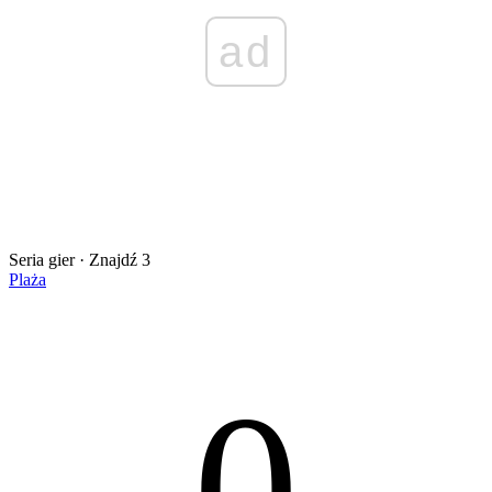
ad
Seria gier · Znajdź 3
Plaża
0