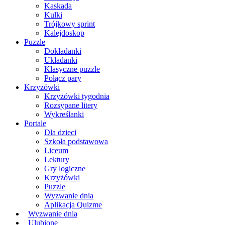
Kaskada
Kulki
Trójkowy sprint
Kalejdoskop
Puzzle
Dokładanki
Układanki
Klasyczne puzzle
Połącz pary
Krzyżówki
Krzyżówki tygodnia
Rozsypane litery
Wykreślanki
Portale
Dla dzieci
Szkoła podstawowa
Liceum
Lektury
Gry logiczne
Krzyżówki
Puzzle
Wyzwanie dnia
Aplikacja Quizme
Wyzwanie dnia
Ulubione