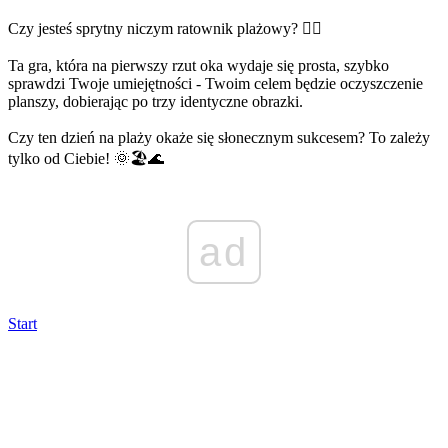
Czy jesteś sprytny niczym ratownik plażowy? 🏄‍♂️
Ta gra, która na pierwszy rzut oka wydaje się prosta, szybko
sprawdzi Twoje umiejętności - Twoim celem będzie oczyszczenie
planszy, dobierając po trzy identyczne obrazki.
Czy ten dzień na plaży okaże się słonecznym sukcesem? To zależy
tylko od Ciebie! 🌞🏖️🌊
ad
Start