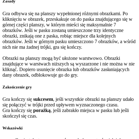
Zasady
Gra odbywa się na planszy wypełnionej różnymi obrazkami. Po
kliknięciu w obrazek, przeskakuje on do paska znajdującego się w
górnej części planszy, w którym mieści się maksymalnie 7
obrazków. Jeśli w pasku zostaną umieszczone trzy identyczne
obrazki, znikają one z paska, robiąc miejsce dla kolejnych
obrazków. Jeśli w górnym pasku umieszczono 7 obrazków, a wśród
nich nie ma żadnej trójki, gra się kończy.
Obrazki na planszy mogą być ułożone warstwowo. Obrazki
znajdujące w warstwach niższych są wyszarzone i nie można w nie
kliknąć. Dopiero usunięcie obrazka lub obrazków zasłaniających
dany obrazek, odblokowuje go do gry.
Zakończenie gry
Gra kończy się
sukcesem
, jeśli wszystkie obrazki na planszy udało
się połączyć w trójki przed upływem wyznaczonego czasu.
Gra kończy się
porażką
, jeśli zabrakło miejsca w pasku lub jeśli
skończył się czas.
Wskazówki