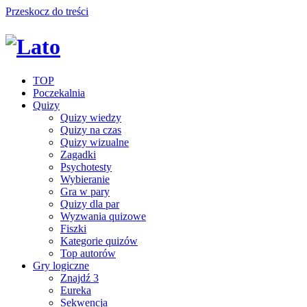
Przeskocz do treści
TOP
Poczekalnia
Quizy
Quizy wiedzy
Quizy na czas
Quizy wizualne
Zagadki
Psychotesty
Wybieranie
Gra w pary
Quizy dla par
Wyzwania quizowe
Fiszki
Kategorie quizów
Top autorów
Gry logiczne
Znajdź 3
Eureka
Sekwencja