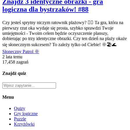
Znajdź 3 identyczne obrazki - gra
logiczna dla bystrzaków! #88
Czy jesteś sprytny niczym ratownik plażowy? 🏄‍♂️ Ta gra, która na
pierwszy rzut oka wydaje się prosta, szybko sprawdzi Twoje
umiejętności - Twoim celem będzie oczyszczenie planszy,
dobierając po trzy identyczne obrazki. Czy ten dzień na plaży okaże
się słonecznym sukcesem? To zależy tylko od Ciebie! 🌞🏖️🌊
Słoneczny Patrol 🌞
2 lata temu
17,458 zagrań
Znajdź quiz
Menu
Quizy
Gry logiczne
Puzzle
Krzyżówki