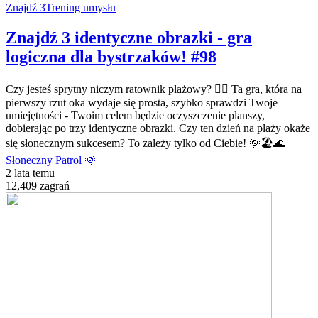
Znajdź 3
Trening umysłu
Znajdź 3 identyczne obrazki - gra
logiczna dla bystrzaków! #98
Czy jesteś sprytny niczym ratownik plażowy? 🏄‍♂️ Ta gra, która na
pierwszy rzut oka wydaje się prosta, szybko sprawdzi Twoje
umiejętności - Twoim celem będzie oczyszczenie planszy,
dobierając po trzy identyczne obrazki. Czy ten dzień na plaży okaże
się słonecznym sukcesem? To zależy tylko od Ciebie! 🌞🏖️🌊
Słoneczny Patrol 🌞
2 lata temu
12,409 zagrań