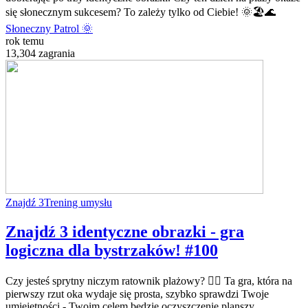
się słonecznym sukcesem? To zależy tylko od Ciebie! 🌞🏖️🌊
Słoneczny Patrol 🌞
rok temu
13,304 zagrania
Znajdź 3
Trening umysłu
Znajdź 3 identyczne obrazki - gra
logiczna dla bystrzaków! #100
Czy jesteś sprytny niczym ratownik plażowy? 🏄‍♂️ Ta gra, która na
pierwszy rzut oka wydaje się prosta, szybko sprawdzi Twoje
umiejętności - Twoim celem będzie oczyszczenie planszy,