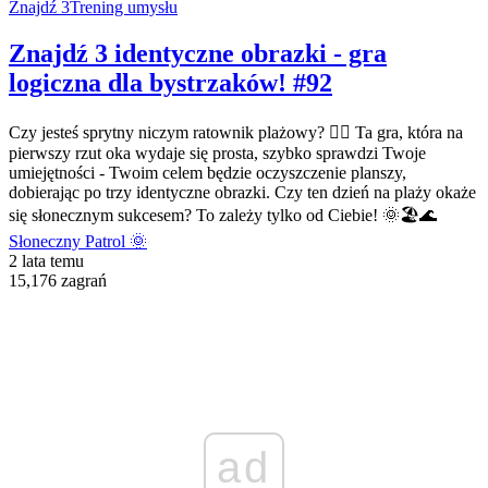
Znajdź 3
Trening umysłu
Znajdź 3 identyczne obrazki - gra
logiczna dla bystrzaków! #92
Czy jesteś sprytny niczym ratownik plażowy? 🏄‍♂️ Ta gra, która na
pierwszy rzut oka wydaje się prosta, szybko sprawdzi Twoje
umiejętności - Twoim celem będzie oczyszczenie planszy,
dobierając po trzy identyczne obrazki. Czy ten dzień na plaży okaże
się słonecznym sukcesem? To zależy tylko od Ciebie! 🌞🏖️🌊
Słoneczny Patrol 🌞
2 lata temu
15,176 zagrań
ad