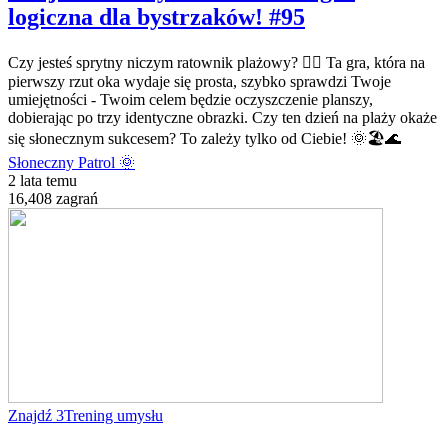
logiczna dla bystrzaków! #95
Czy jesteś sprytny niczym ratownik plażowy? 🏄‍♂️ Ta gra, która na
pierwszy rzut oka wydaje się prosta, szybko sprawdzi Twoje
umiejętności - Twoim celem będzie oczyszczenie planszy,
dobierając po trzy identyczne obrazki. Czy ten dzień na plaży okaże
się słonecznym sukcesem? To zależy tylko od Ciebie! 🌞🏖️🌊
Słoneczny Patrol 🌞
2 lata temu
16,408 zagrań
Znajdź 3
Trening umysłu