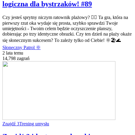
logiczna dla bystrzaków! #89
Czy jesteś sprytny niczym ratownik plażowy? 🏄‍♂️ Ta gra, która na
pierwszy rzut oka wydaje się prosta, szybko sprawdzi Twoje
umiejętności - Twoim celem będzie oczyszczenie planszy,
dobierając po trzy identyczne obrazki. Czy ten dzień na plaży okaże
się słonecznym sukcesem? To zależy tylko od Ciebie! 🌞🏖️🌊
Słoneczny Patrol 🌞
2 lata temu
14,798 zagrań
Znajdź 3
Trening umysłu