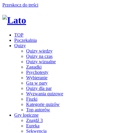
Przeskocz do treści
TOP
Poczekalnia
Quizy
Quizy wiedzy
Quizy na czas
Quizy wizualne
Zagadki
Psychotesty
Wybieranie
Gra w pary
Quizy dla par
Wyzwania quizowe
Fiszki
Kategorie quizów
Top autorów
Gry logiczne
Znajdź 3
Eureka
Sekwencja