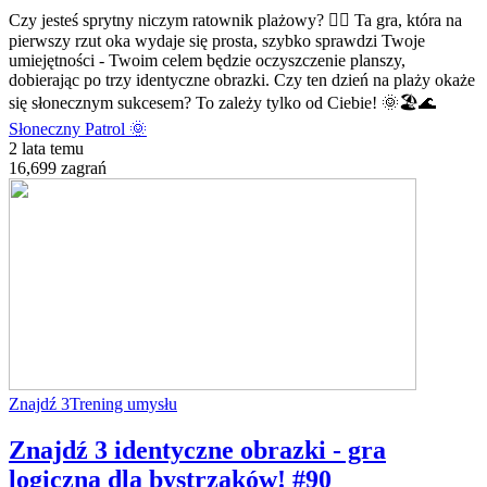
Czy jesteś sprytny niczym ratownik plażowy? 🏄‍♂️ Ta gra, która na
pierwszy rzut oka wydaje się prosta, szybko sprawdzi Twoje
umiejętności - Twoim celem będzie oczyszczenie planszy,
dobierając po trzy identyczne obrazki. Czy ten dzień na plaży okaże
się słonecznym sukcesem? To zależy tylko od Ciebie! 🌞🏖️🌊
Słoneczny Patrol 🌞
2 lata temu
16,699 zagrań
Znajdź 3
Trening umysłu
Znajdź 3 identyczne obrazki - gra
logiczna dla bystrzaków! #90