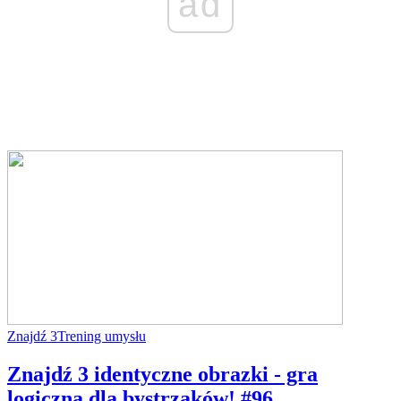
ad
Znajdź 3
Trening umysłu
Znajdź 3 identyczne obrazki - gra
logiczna dla bystrzaków! #96