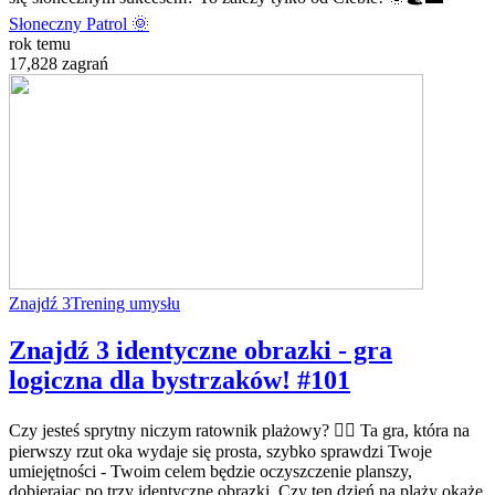
Słoneczny Patrol 🌞
rok temu
17,828 zagrań
Znajdź 3
Trening umysłu
Znajdź 3 identyczne obrazki - gra
logiczna dla bystrzaków! #101
Czy jesteś sprytny niczym ratownik plażowy? 🏄‍♂️ Ta gra, która na
pierwszy rzut oka wydaje się prosta, szybko sprawdzi Twoje
umiejętności - Twoim celem będzie oczyszczenie planszy,
dobierając po trzy identyczne obrazki. Czy ten dzień na plaży okaże