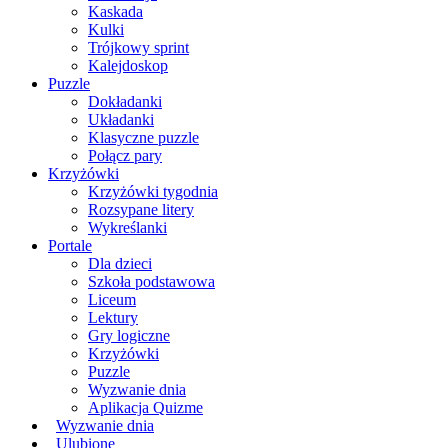
Kaskada
Kulki
Trójkowy sprint
Kalejdoskop
Puzzle
Dokładanki
Układanki
Klasyczne puzzle
Połącz pary
Krzyżówki
Krzyżówki tygodnia
Rozsypane litery
Wykreślanki
Portale
Dla dzieci
Szkoła podstawowa
Liceum
Lektury
Gry logiczne
Krzyżówki
Puzzle
Wyzwanie dnia
Aplikacja Quizme
Wyzwanie dnia
Ulubione