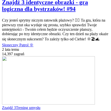
Znajdź 3 identyczne obrazki - gra
logiczna dla bystrzaków! #94
Czy jesteś sprytny niczym ratownik plażowy? 🏄‍♂️ Ta gra, która na
pierwszy rzut oka wydaje się prosta, szybko sprawdzi Twoje
umiejętności - Twoim celem będzie oczyszczenie planszy,
dobierając po trzy identyczne obrazki. Czy ten dzień na plaży okaże
się słonecznym sukcesem? To zależy tylko od Ciebie! 🌞🏖️🌊
Słoneczny Patrol 🌞
2 lata temu
14,397 zagrań
Znajdź 3
Trening umysłu