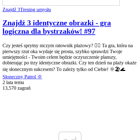
Znajdź 3
Trening umysłu
Znajdź 3 identyczne obrazki - gra
logiczna dla bystrzaków! #97
Czy jesteś sprytny niczym ratownik plażowy? 🏄‍♂️ Ta gra, która na
pierwszy rzut oka wydaje się prosta, szybko sprawdzi Twoje
umiejętności - Twoim celem będzie oczyszczenie planszy,
dobierając po trzy identyczne obrazki. Czy ten dzień na plaży okaże
się słonecznym sukcesem? To zależy tylko od Ciebie! 🌞🏖️🌊
Słoneczny Patrol 🌞
2 lata temu
13,570 zagrań