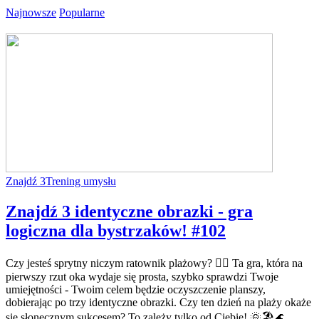
Najnowsze
Popularne
Znajdź 3
Trening umysłu
Znajdź 3 identyczne obrazki - gra
logiczna dla bystrzaków! #102
Czy jesteś sprytny niczym ratownik plażowy? 🏄‍♂️ Ta gra, która na
pierwszy rzut oka wydaje się prosta, szybko sprawdzi Twoje
umiejętności - Twoim celem będzie oczyszczenie planszy,
dobierając po trzy identyczne obrazki. Czy ten dzień na plaży okaże
się słonecznym sukcesem? To zależy tylko od Ciebie! 🌞🏖️🌊