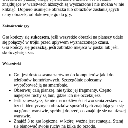
znajdujące w warstwach niższych są wyszarzone i nie można w nie
kliknąć. Dopiero usunięcie obrazka lub obrazków zasłaniających
dany obrazek, odblokowuje go do gry.
Zakończenie gry
Gra kończy się
sukcesem
, jeśli wszystkie obrazki na planszy udało
się połączyć w trójki przed upływem wyznaczonego czasu.
Gra kończy się
porażką
, jeśli zabrakło miejsca w pasku lub jeśli
skończył się czas.
Wskazówki
Gra jest dostosowana zarówno do komputerów jak i do
telefonów komórkowych. Szczególnie polecamy
wypróbować ją na smartfonie.
Obserwuj całą planszę, nie tylko jej fragmenty. Często
najlepsze ruchy są tam, gdzie ich nie oczekujesz.
Jeśli zauważysz, że nie ma możliwości stworzenia zestawu z
trzech identycznych obrazków spośród tych znajdujących się
na górnej warstwie, spróbuj dojrzeć, co znajduje się na niższej
warstwie.
Znajdź 3 to gra logiczna, w której ważna jest strategia. Staraj
się planować swoje ruchy na kilka do przodu.