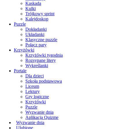
Kaskada
Kulki
Trójkowy sprint
Kalejdoskop
Puzzle
Dokładanki
Układanki
Klasyczne puzzle
Połącz pary
Krzyżówki
Krzyżówki tygodnia
Rozsypane litery
Wykreślanki
Portale
Dla dzieci
Szkoła podstawowa
Liceum
Lektury
Gry logiczne
Krzyżówki
Puzzle
Wyzwanie dnia
Aplikacja Quizme
Wyzwanie dnia
Ulubione