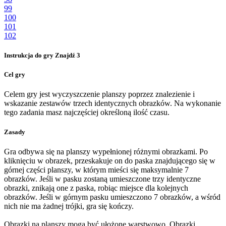
99
100
101
102
Instrukcja do gry Znajdź 3
Cel gry
Celem gry jest wyczyszczenie planszy poprzez znalezienie i
wskazanie zestawów trzech identycznych obrazków. Na wykonanie
tego zadania masz najczęściej określoną ilość czasu.
Zasady
Gra odbywa się na planszy wypełnionej różnymi obrazkami. Po
kliknięciu w obrazek, przeskakuje on do paska znajdującego się w
górnej części planszy, w którym mieści się maksymalnie 7
obrazków. Jeśli w pasku zostaną umieszczone trzy identyczne
obrazki, znikają one z paska, robiąc miejsce dla kolejnych
obrazków. Jeśli w górnym pasku umieszczono 7 obrazków, a wśród
nich nie ma żadnej trójki, gra się kończy.
Obrazki na planszy mogą być ułożone warstwowo. Obrazki