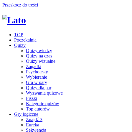
Przeskocz do treści
TOP
Poczekalnia
Quizy
Quizy wiedzy
Quizy na czas
Quizy wizualne
Zagadki
Psychotesty
Wybieranie
Gra w pary
Quizy dla par
Wyzwania quizowe
Fiszki
Kategorie quizów
Top autorów
Gry logiczne
Znajdź 3
Eureka
Sekwencja