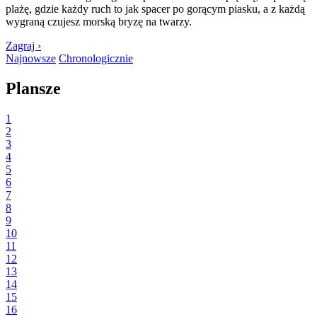
plażę, gdzie każdy ruch to jak spacer po gorącym piasku, a z każdą
wygraną czujesz morską bryzę na twarzy.
Zagraj ›
Najnowsze
Chronologicznie
Plansze
1
2
3
4
5
6
7
8
9
10
11
12
13
14
15
16