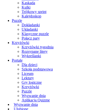
Kaskada
Kulki
Trójkowy sprint
Kalejdoskop
Puzzle
Dokładanki
Układanki
Klasyczne puzzle
Połącz pary
Krzyżówki
Krzyżówki tygodnia
Rozsypane litery
Wykreślanki
Portale
Dla dzieci
Szkoła podstawowa
Liceum
Lektury
Gry logiczne
Krzyżówki
Puzzle
Wyzwanie dnia
Aplikacja Quizme
Wyzwanie dnia
Ulubione