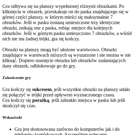
Gra odbywa się na planszy wypełnionej różnymi obrazkami. Po
kliknięciu w obrazek, przeskakuje on do paska znajdującego się w
górnej części planszy, w którym mieści się maksymalnie 7
obrazków. Jeśli w pasku zostaną umieszczone trzy identyczne
obrazki, znikają one z paska, robiąc miejsce dla kolejnych
obrazków. Jeśli w górnym pasku umieszczono 7 obrazków, a wśród
nich nie ma żadnej trójki, gra się kończy.
Obrazki na planszy mogą być ułożone warstwowo. Obrazki
znajdujące w warstwach niższych są wyszarzone i nie można w nie
kliknąć. Dopiero usunięcie obrazka lub obrazków zasłaniających
dany obrazek, odblokowuje go do gry.
Zakończenie gry
Gra kończy się
sukcesem
, jeśli wszystkie obrazki na planszy udało
się połączyć w trójki przed upływem wyznaczonego czasu.
Gra kończy się
porażką
, jeśli zabrakło miejsca w pasku lub jeśli
skończył się czas.
Wskazówki
Gra jest dostosowana zarówno do komputerów jak i do
telefonów komórkowych. Szczególnie polecamy