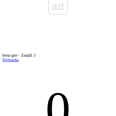
ad
Seria gier · Znajdź 3
Trójlandia
0