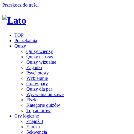
Przeskocz do treści
TOP
Poczekalnia
Quizy
Quizy wiedzy
Quizy na czas
Quizy wizualne
Zagadki
Psychotesty
Wybieranie
Gra w pary
Quizy dla par
Wyzwania quizowe
Fiszki
Kategorie quizów
Top autorów
Gry logiczne
Znajdź 3
Eureka
Sekwencja