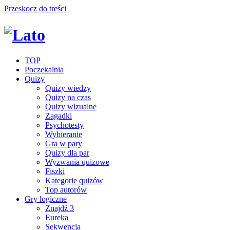
Przeskocz do treści
TOP
Poczekalnia
Quizy
Quizy wiedzy
Quizy na czas
Quizy wizualne
Zagadki
Psychotesty
Wybieranie
Gra w pary
Quizy dla par
Wyzwania quizowe
Fiszki
Kategorie quizów
Top autorów
Gry logiczne
Znajdź 3
Eureka
Sekwencja