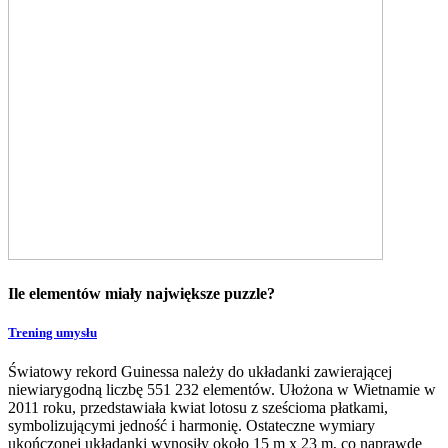
Ile elementów miały największe puzzle?
Trening umysłu
Światowy rekord Guinessa należy do układanki zawierającej
niewiarygodną liczbę 551 232 elementów. Ułożona w Wietnamie w
2011 roku, przedstawiała kwiat lotosu z sześcioma płatkami,
symbolizującymi jedność i harmonię. Ostateczne wymiary
ukończonej układanki wynosiły około 15 m x 23 m, co naprawdę