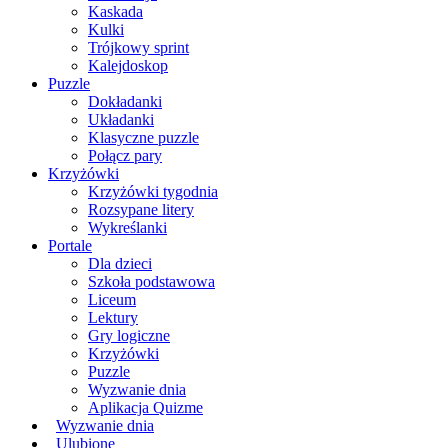
Kaskada
Kulki
Trójkowy sprint
Kalejdoskop
Puzzle
Dokładanki
Układanki
Klasyczne puzzle
Połącz pary
Krzyżówki
Krzyżówki tygodnia
Rozsypane litery
Wykreślanki
Portale
Dla dzieci
Szkoła podstawowa
Liceum
Lektury
Gry logiczne
Krzyżówki
Puzzle
Wyzwanie dnia
Aplikacja Quizme
Wyzwanie dnia
Ulubione