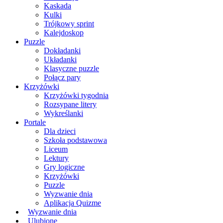
Kaskada
Kulki
Trójkowy sprint
Kalejdoskop
Puzzle
Dokładanki
Układanki
Klasyczne puzzle
Połącz pary
Krzyżówki
Krzyżówki tygodnia
Rozsypane litery
Wykreślanki
Portale
Dla dzieci
Szkoła podstawowa
Liceum
Lektury
Gry logiczne
Krzyżówki
Puzzle
Wyzwanie dnia
Aplikacja Quizme
Wyzwanie dnia
Ulubione