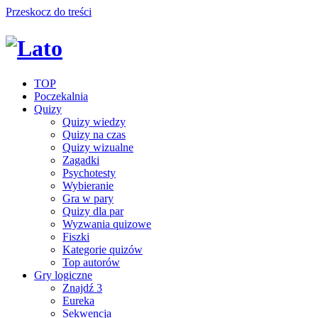
Przeskocz do treści
TOP
Poczekalnia
Quizy
Quizy wiedzy
Quizy na czas
Quizy wizualne
Zagadki
Psychotesty
Wybieranie
Gra w pary
Quizy dla par
Wyzwania quizowe
Fiszki
Kategorie quizów
Top autorów
Gry logiczne
Znajdź 3
Eureka
Sekwencja