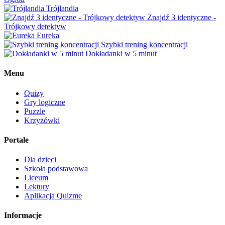
Trójlandia
Znajdź 3 identyczne -
Trójkowy detektyw
Eureka
Szybki trening koncentracji
Dokładanki w 5 minut
Menu
Quizy
Gry logiczne
Puzzle
Krzyżówki
Portale
Dla dzieci
Szkoła podstawowa
Liceum
Lektury
Aplikacja Quizme
Informacje