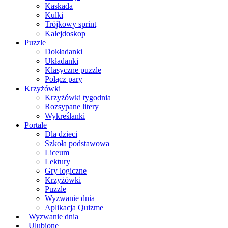
Kaskada
Kulki
Trójkowy sprint
Kalejdoskop
Puzzle
Dokładanki
Układanki
Klasyczne puzzle
Połącz pary
Krzyżówki
Krzyżówki tygodnia
Rozsypane litery
Wykreślanki
Portale
Dla dzieci
Szkoła podstawowa
Liceum
Lektury
Gry logiczne
Krzyżówki
Puzzle
Wyzwanie dnia
Aplikacja Quizme
Wyzwanie dnia
Ulubione