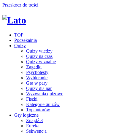
Przeskocz do treści
TOP
Poczekalnia
Quizy
Quizy wiedzy
Quizy na czas
Quizy wizualne
Zagadki
Psychotesty
Wybieranie
Gra w pary
Quizy dla par
Wyzwania quizowe
Fiszki
Kategorie quizów
Top autorów
Gry logiczne
Znajdź 3
Eureka
Sekwencja