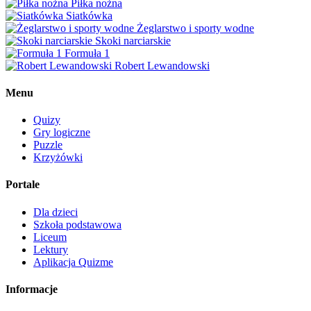
Piłka nożna
Siatkówka
Żeglarstwo i sporty wodne
Skoki narciarskie
Formuła 1
Robert Lewandowski
Menu
Quizy
Gry logiczne
Puzzle
Krzyżówki
Portale
Dla dzieci
Szkoła podstawowa
Liceum
Lektury
Aplikacja Quizme
Informacje