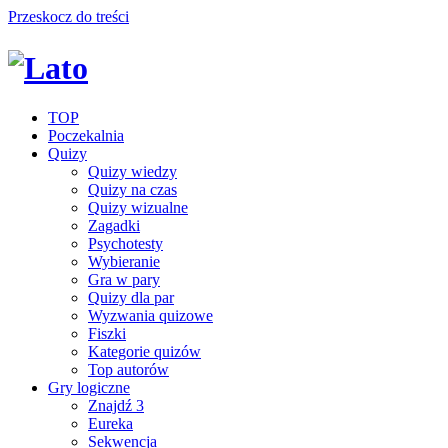
Przeskocz do treści
TOP
Poczekalnia
Quizy
Quizy wiedzy
Quizy na czas
Quizy wizualne
Zagadki
Psychotesty
Wybieranie
Gra w pary
Quizy dla par
Wyzwania quizowe
Fiszki
Kategorie quizów
Top autorów
Gry logiczne
Znajdź 3
Eureka
Sekwencja