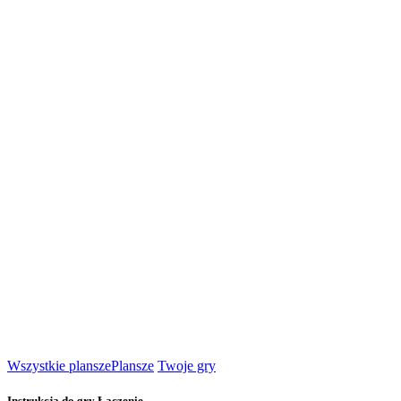
Wszystkie plansze
Plansze
Twoje gry
Instrukcja do gry Łączenie