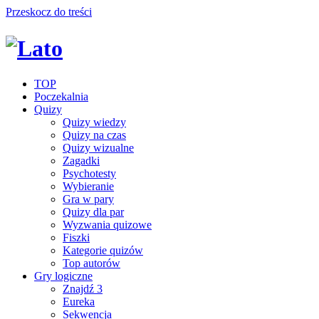
Przeskocz do treści
TOP
Poczekalnia
Quizy
Quizy wiedzy
Quizy na czas
Quizy wizualne
Zagadki
Psychotesty
Wybieranie
Gra w pary
Quizy dla par
Wyzwania quizowe
Fiszki
Kategorie quizów
Top autorów
Gry logiczne
Znajdź 3
Eureka
Sekwencja