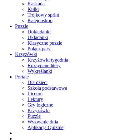
Kaskada
Kulki
Trójkowy sprint
Kalejdoskop
Puzzle
Dokładanki
Układanki
Klasyczne puzzle
Połącz pary
Krzyżówki
Krzyżówki tygodnia
Rozsypane litery
Wykreślanki
Portale
Dla dzieci
Szkoła podstawowa
Liceum
Lektury
Gry logiczne
Krzyżówki
Puzzle
Wyzwanie dnia
Aplikacja Quizme