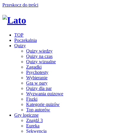
Przeskocz do treści
TOP
Poczekalnia
Quizy
Quizy wiedzy
Quizy na czas
Quizy wizualne
Zagadki
Psychotesty
Wybieranie
Gra w pary
Quizy dla par
Wyzwania quizowe
Fiszki
Kategorie quizów
Top autorów
Gry logiczne
Znajdź 3
Eureka
Sekwencja