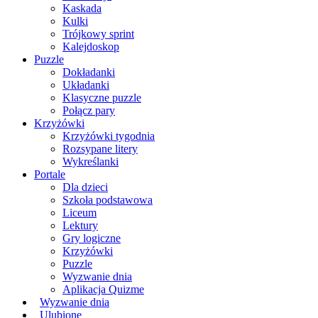
Kaskada
Kulki
Trójkowy sprint
Kalejdoskop
Puzzle
Dokładanki
Układanki
Klasyczne puzzle
Połącz pary
Krzyżówki
Krzyżówki tygodnia
Rozsypane litery
Wykreślanki
Portale
Dla dzieci
Szkoła podstawowa
Liceum
Lektury
Gry logiczne
Krzyżówki
Puzzle
Wyzwanie dnia
Aplikacja Quizme
Wyzwanie dnia
Ulubione