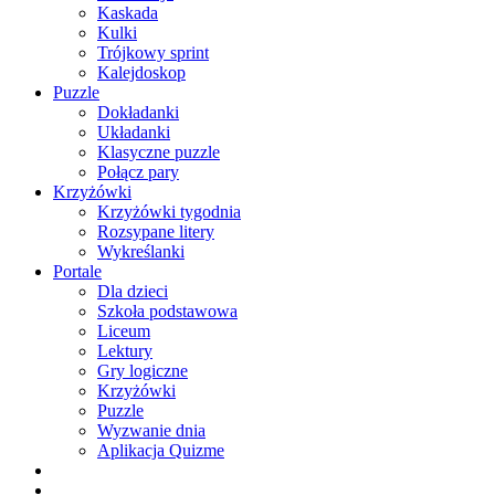
Kaskada
Kulki
Trójkowy sprint
Kalejdoskop
Puzzle
Dokładanki
Układanki
Klasyczne puzzle
Połącz pary
Krzyżówki
Krzyżówki tygodnia
Rozsypane litery
Wykreślanki
Portale
Dla dzieci
Szkoła podstawowa
Liceum
Lektury
Gry logiczne
Krzyżówki
Puzzle
Wyzwanie dnia
Aplikacja Quizme