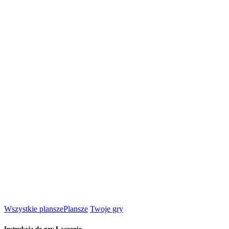
Wszystkie plansze
Plansze
Twoje gry
Instrukcja do gry Łączenie