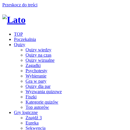
Przeskocz do treści
TOP
Poczekalnia
Quizy
Quizy wiedzy
Quizy na czas
Quizy wizualne
Zagadki
Psychotesty
Wybieranie
Gra w pary
Quizy dla par
Wyzwania quizowe
Fiszki
Kategorie quizów
Top autorów
Gry logiczne
Znajdź 3
Eureka
Sekwencja