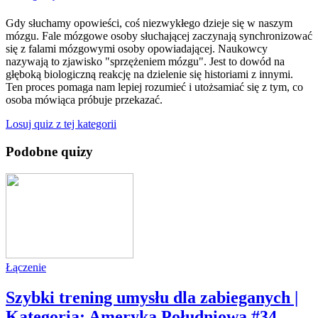
Gdy słuchamy opowieści, coś niezwykłego dzieje się w naszym
mózgu. Fale mózgowe osoby słuchającej zaczynają synchronizować
się z falami mózgowymi osoby opowiadającej. Naukowcy
nazywają to zjawisko "sprzężeniem mózgu". Jest to dowód na
głęboką biologiczną reakcję na dzielenie się historiami z innymi.
Ten proces pomaga nam lepiej rozumieć i utożsamiać się z tym, co
osoba mówiąca próbuje przekazać.
Losuj quiz z tej kategorii
Podobne quizy
Łączenie
Szybki trening umysłu dla zabieganych |
Kategoria: Ameryka Południowa #34