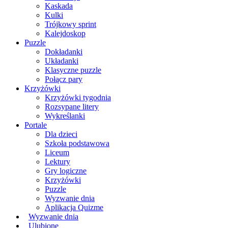
Kaskada
Kulki
Trójkowy sprint
Kalejdoskop
Puzzle
Dokładanki
Układanki
Klasyczne puzzle
Połącz pary
Krzyżówki
Krzyżówki tygodnia
Rozsypane litery
Wykreślanki
Portale
Dla dzieci
Szkoła podstawowa
Liceum
Lektury
Gry logiczne
Krzyżówki
Puzzle
Wyzwanie dnia
Aplikacja Quizme
Wyzwanie dnia
Ulubione