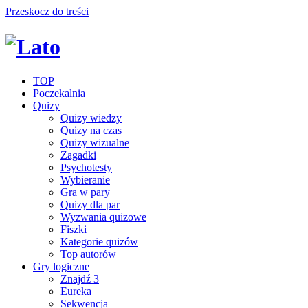
Przeskocz do treści
TOP
Poczekalnia
Quizy
Quizy wiedzy
Quizy na czas
Quizy wizualne
Zagadki
Psychotesty
Wybieranie
Gra w pary
Quizy dla par
Wyzwania quizowe
Fiszki
Kategorie quizów
Top autorów
Gry logiczne
Znajdź 3
Eureka
Sekwencja