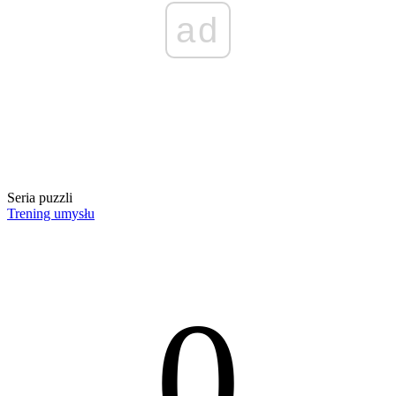
ad
Seria puzzli
Trening umysłu
0