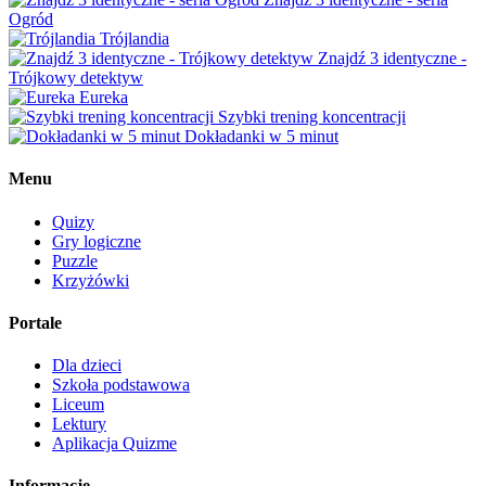
Ogród
Trójlandia
Znajdź 3 identyczne -
Trójkowy detektyw
Eureka
Szybki trening koncentracji
Dokładanki w 5 minut
Menu
Quizy
Gry logiczne
Puzzle
Krzyżówki
Portale
Dla dzieci
Szkoła podstawowa
Liceum
Lektury
Aplikacja Quizme
Informacje