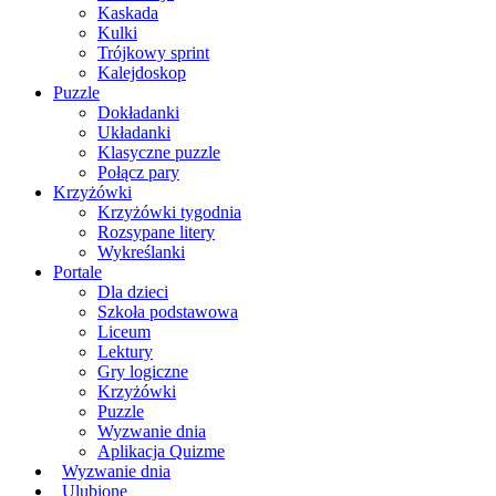
Kaskada
Kulki
Trójkowy sprint
Kalejdoskop
Puzzle
Dokładanki
Układanki
Klasyczne puzzle
Połącz pary
Krzyżówki
Krzyżówki tygodnia
Rozsypane litery
Wykreślanki
Portale
Dla dzieci
Szkoła podstawowa
Liceum
Lektury
Gry logiczne
Krzyżówki
Puzzle
Wyzwanie dnia
Aplikacja Quizme
Wyzwanie dnia
Ulubione