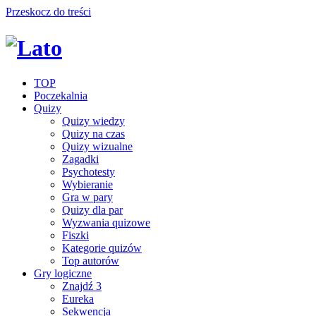
Przeskocz do treści
TOP
Poczekalnia
Quizy
Quizy wiedzy
Quizy na czas
Quizy wizualne
Zagadki
Psychotesty
Wybieranie
Gra w pary
Quizy dla par
Wyzwania quizowe
Fiszki
Kategorie quizów
Top autorów
Gry logiczne
Znajdź 3
Eureka
Sekwencja